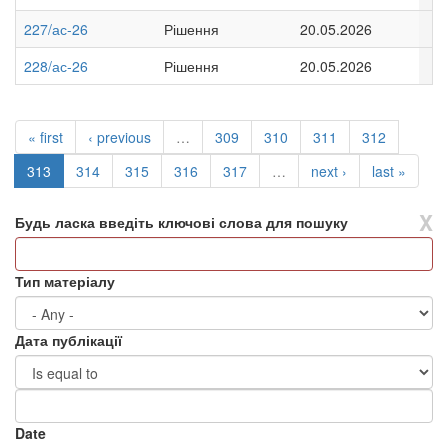
227/ас-26
Рішення
20.05.2026
228/ас-26
Рішення
20.05.2026
« first
‹ previous
…
309
310
311
312
313
314
315
316
317
…
next ›
last »
X
Будь ласка введіть ключові слова для пошуку
Тип матеріалу
Дата публікації
Date