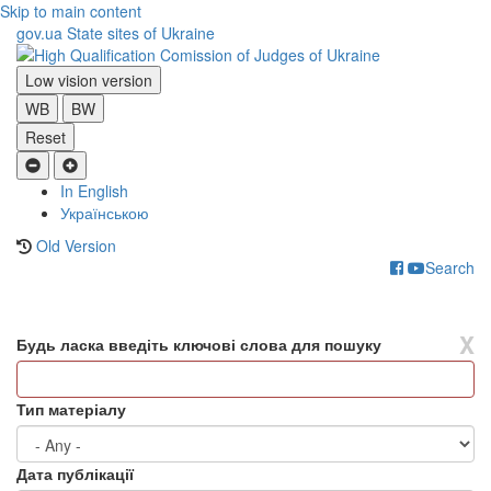
Skip to main content
gov.ua
State sites of Ukraine
Low vision version
WB
BW
Reset
In English
Українською
Old Version
Search
Toggle
navigati
X
Будь ласка введіть ключові слова для пошуку
Тип матеріалу
Дата публікації