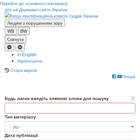
Перейти до основного матеріалу
gov.ua
Державні сайти України
Людям з порушенням зору
WB
BW
Скинути
In English
Українською
Стара версІя
Пошук
Toggle
navigati
X
Будь ласка введіть ключові слова для пошуку
Тип матеріалу
Дата публікації