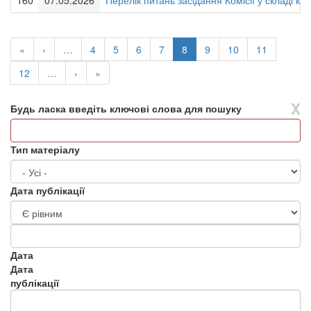
160
07.05.2026
Перелік питань засідання Комісії у складі кол
«
‹
…
4
5
6
7
8
9
10
11
12
…
›
»
X
Будь ласка введіть ключові слова для пошуку
Тип матеріалу
Дата публікації
Дата
Дата
публікації