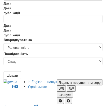
Дата
Дата
публікації
Дата
Дата
публікації
Впорядкувати за
Послідовність
Шукати
In English
Пошук
Людям з порушенням зору
Українською
WB
BW
Скинути