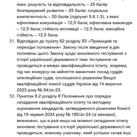
яких: рішучість та відповідальність – 25 балів;
безперервний розвиток – 25 балів; соціальна
компетентність – 50 балів (підпункт 5.6.1.3), з яких:
ефективна комунікація – 12,5 бала; ефективна взаємодія
– 12,5 бала; стійкість мотивації – 12,5 бала; емоційна
стійкість – 12,5 бала.
Відповідно до пункту 62 розділу XII «Прикінцеві та
перехідні положення» Закону після введення в дію
положень цього Закону щодо анонімного тестування з
історії української державності таке тестування не
проводиться в межах кваліфікаційного іспиту, зокрема,
під час конкурсу на зайняття вакантних посад суддів
апеляційних судів, оголошеного рішенням Вищої
кваліфікаційної комісії суддів України від 14 вересня
2023 року № 94/зп-23.
Пунктом 8.2 розділу 8 Положення про порядок
складання кваліфікаційного іспиту та методику
оцінювання кандидатів, затвердженого рішенням Комісії
від 19 червня 2024 року № 185/зп-24 (зі змінами),
визначено, що в разі якщо на момент складання іспиту
анонімне тестування з історії української державності не
проводиться, кожному учаснику, який успішно склав інші