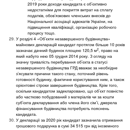
2019 роки доходи кандидата є об’єктивно
недостатніми для покриття витрат на сплату
податків, обов’язкових членських внесків до
Національної асоціації адвокатів України, на
підвищення кваліфікації, організацію робочого
процесу тощо.
У розділі 4 «Об’єкти незавершеного будівництва»
майнових декларацій кандидат протягом більше 10 років
2
зазначає дачний будинок площею 120,5 м
, право на
який набуто нею 05 грудня 2014 року. З огляду на
значну тривалість перебування об’єкта в статусі
незавершеного будівництва ГРД вважає за необхідне
з’ясувати причини такого стану, поточний рівень
готовності будинку, фактичне користування ним, а також
орієнтовні строки завершення будівництва. Крім того,
оскільки кандидатом задекларовано, що об’єкт повністю
або частково побудований з матеріалів чи за кошти
суб’єкта декларування або члена його сім’ї, джерела
фінансування будівництва потребують пояснень
кандидата.
У декларації за 2020 рік кандидат зазначила отримання
грошового подарунка в сумі 34 515 грн від іноземного