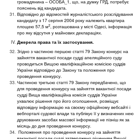
громадянина – ОСОБА_1, що, на думку ГРД, потребує
пояснень від кандидата.
Відповідно до відомостей журналістського розслідування
кандидату з 17 серпня 2004 року належить квартира
2
площею 57,5 м
, розташована у місті Одесі, інформація
про яку відсутня у майнових деклараціях.
Джерела права та їх застосування.
Згідно з частиною першою статті 79 Закону конкурс на
зайняття вакантної посади судді апеляційного суду
проводиться Вищою кваліфікаційною комісією суддів
України відповідно до Закону та положення про
проведення конкурсу.
Частиною третьою статті 79 Закону передбачено, що
для проведення конкурсу на зайняття вакантної посади
судді Вища кваліфікаційна комісія суддів України
ухвалює рішення про його оголошення, розміщує
відповідну інформацію на своєму офіційному вебсайті і
вебпорталі судової влади та публікує її у визначених нею
друкованих засобах масової інформації не пізніш як за
місяць до дня проведення конкурсу.
Положення про проведення конкурсу на зайняття
вакантної посади судді затверджено рішенням Вищої