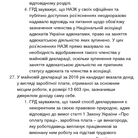
відповідному розділі.
ГРД зауважує, що НАЗК у своїх офіційних та
публічно доступних роз’ясненнях неодноразово
надавало відповідь на питання щодо обов’язку
зазначення членства у Національній асоціації
адвокатів України адвокатами, право на заняття
адвокатською діяльністю яких зупинено. У цих
роз’ясненнях НАЗК прямо вказувало на
необхідність відображення такого членства у
майновій декларації, оскільки зупинення права на
заняття адвокатською діяльністю не припиняє
статусу адвоката та членства в асоціації.
У майновій декларації за 2016 рік кандидат вказала дохід
у вигляді заробітної плати, отриманої за основним
місцем роботи, в розмірі 13 603 грн, зазначивши
джерелом доходу саму себе.
ГРД зауважила, що такий спосіб декларування є
некоректним за своєю правовою природою, адже
відповідно до вимог статті 1 Закону України «Про
оплату праці», заробітна плата – це винагорода,
яку роботодавець виплачує працівникові
за
виконану ним роботу на підставі трудового