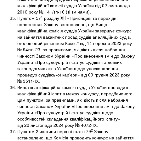
кваліфікаційної комісії суддів України від 02 листопада
2016 року № 141/зп-16 (зі змінами).
1
Пунктом 57
розділу XII «Прикінцеві та перехідні
положення» Закону встановлено, що Вища
кваліфікаційна комісія суддів України завершує конкурс
на зайняття вакантних посад суддів апеляційних судів,
оголошений рішенням Комісії від 14 вересня 2023 року
№ 94/зп-23, за правилами, які діють після набрання
чинності Законом України «Про внесення змін до Закону
України «Про судоустрій і статус суддів» та деяких
законодавчих актів України щодо удосконалення
процедур суддівської кар’єри» від 09 грудня 2023 року
№ 3511-ІХ.
Вища кваліфікаційна комісія суддів України проводить
кваліфікаційний іспит в межах конкурсу, передбаченого
цим пунктом, за правилами, які діють після набрання
чинності Законом України «Про внесення змін до Закону
України «Про судоустрій і статус суддів» щодо
особливостей складання кваліфікаційного іспиту»
від 20 листопада 2024 року № 4072-ІХ.
2
Пунктом 2 частини першої статті 79
Закону
встановлено, що Комісія проводить конкурс на зайняття