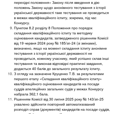
перехідні положення» Закону після введення в дію
положень Закону щодо анонімного тестування з історії
української державності таке тестування не проводиться
в межах кваліфікаційного іспиту, зокрема, під час
Конкурсу.
Пунктом 8.2 розділу 8 Положення про порядок
складання кваліфікаційного іспиту та методику
оцінювання кандидатів, затвердженого рішенням Комісії
від 19 червня 2024 року № 185/зп-24 (зі змінами),
визначено, якщо на момент складання іспиту анонімне
тестування з історії української державності не
проводиться, кожному учаснику, який успішно склав інші
тестування та виконав відповідні практичні завдання,
додається 40 балів до загального результату іспиту.
З огляду на зазначене Круценко Т.В. за результатами
першого етапу «Складання кваліфікаційного іспиту»
кваліфікаційного оцінювання кандидатів на посади
суддів апеляційних загальних судів у межах Конкурсу
набрала 362,1 бала.
Рішенням Комісії від 30 липня 2025 року № 143/зп-25
ухвалено здійснити повторний автоматизований
розподіл справ (документів) кандидатів на посади суддів,