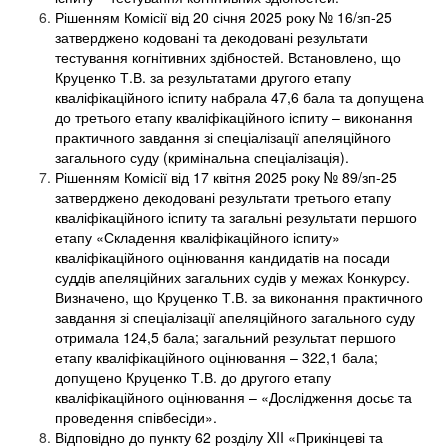
Рішенням Комісії від 20 січня 2025 року № 16/зп-25
затверджено кодовані та декодовані результати
тестування когнітивних здібностей. Встановлено, що
Круценко Т.В. за результатами другого етапу
кваліфікаційного іспиту набрала 47,6 бала та допущена
до третього етапу кваліфікаційного іспиту – виконання
практичного завдання зі спеціалізації апеляційного
загального суду (кримінальна спеціалізація).
Рішенням Комісії від 17 квітня 2025 року № 89/зп-25
затверджено декодовані результати третього етапу
кваліфікаційного іспиту та загальні результати першого
етапу «Складення кваліфікаційного іспиту»
кваліфікаційного оцінювання кандидатів на посади
суддів апеляційних загальних судів у межах Конкурсу.
Визначено, що Круценко Т.В. за виконання практичного
завдання зі спеціалізації апеляційного загального суду
отримала 124,5 бала; загальний результат першого
етапу кваліфікаційного оцінювання – 322,1 бала;
допущено Круценко Т.В. до другого етапу
кваліфікаційного оцінювання – «Дослідження досьє та
проведення співбесіди».
Відповідно до пункту 62 розділу XII «Прикінцеві та