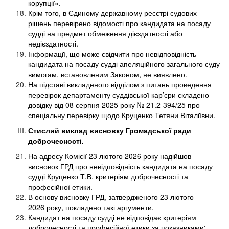
корупції».
Крім того, в Єдиному державному реєстрі судових
рішень перевірено відомості про кандидата на посаду
судді на предмет обмеження дієздатності або
недієздатності.
Інформації, що може свідчити про невідповідність
кандидата на посаду судді апеляційного загального суду
вимогам, встановленим Законом, не виявлено.
На підставі викладеного відділом з питань проведення
перевірок департаменту суддівської кар’єри складено
довідку від 08 серпня 2025 року № 21.2-394/25 про
спеціальну перевірку щодо Круценко Тетяни Віталіївни.
Стислий виклад висновку Громадської ради
доброчесності.
На адресу Комісії 23 лютого 2026 року надійшов
висновок ГРД про невідповідність кандидата на посаду
судді Круценко Т.В. критеріям доброчесності та
професійної етики.
В основу висновку ГРД, затвердженого 23 лютого
2026 року, покладено такі аргументи.
Кандидат на посаду судді не відповідає критеріям
доброчесності та професійної етики за показниками: