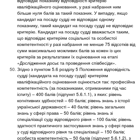
відповідає показнику відповідності критерію
кваліфікаційного оцінювання, у разі набрання ним
більше нуля балів за такий показник. У випадку, якщо
кандидат на посаду судді не відповідає одному
показнику, такий кандидат на посаду судді не відповідає
критерію. Кандидат на посаду судді вважається таким,
що відповідає критеріям соціальної та особистої
компетентності у разі набрання не менше 75 відсотків від
суми максимально можливих балів за кожен із цих
критеріїв за результатами їх оцінювання на етапі
«Дослідження досьє та проведення співбесіди».
Згідно з пунктом 5.6 розділу 5 Положення відповідність
судді (кандидата на посаду судді) критеріям
кваліфікаційного оцінювання оцінюється так: професійна
компетентність (за показниками, отриманими під час
іспиту) – 400 балів (підпункт 5.6.1.1), з яких: рівень
когнітивних здібностей – 60 балів; рівень знань з історії
української державності – 40 балів; рівень загальних
знань у сфері права – 50 балів; рівень знань зі
спеціалізації суду відповідного рівня – 100 балів; рівень
здатності практичного застосування знань у сфері права
у суді відповідного рівня та спеціалізації – 150 балів;
особиста компетентність – 50 балів (підпункт 5.6.1.2), з