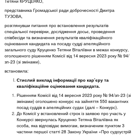
Тетяни КРУЦЕНКО,
представника Громадської ради доброчесності Дмитра
ТУЗОВА,
розглянувши питання про встановлення результатів
спеціальної перевірки, дослідження досьє, проведення
співбесіди та визначення результатів кваліфікаційного
оцінювання кандидата на посаду судді апеляційного
загального суду Круценко Тетяни Віталіївни в межах конкурсу,
оголошеного рішенням Комісії від 14 вересня 2023 року № 94/
зп-23 (зі змінами),
встановила:
Стислий виклад інформації про кар’єру та
кваліфікаційне оцінювання кандидата.
Рішенням Комісії від 14 вересня 2023 року № 94/зп-23 (зі
змінами) оголошено конкурс на зайняття 550 вакантних
посад суддів в апеляційних судах (далі – Конкурс).
До Комісії у встановлений строк із заявою про участь у
Конкурсі звернулась Круценко Тетяна Віталіївна як
особа, яка відповідає вимогам, визначеним пунктом 3
частини першої статті 28 Закону України «Про судоустрій