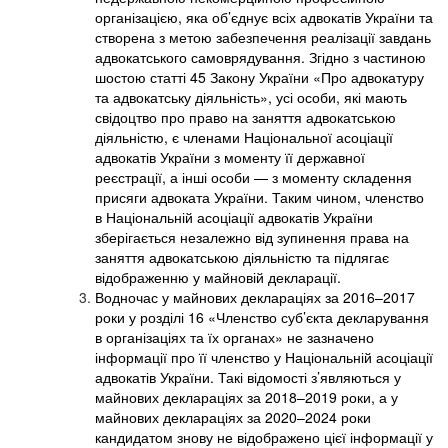
організацією, яка об’єднує всіх адвокатів України та
створена з метою забезпечення реалізації завдань
адвокатського самоврядування. Згідно з частиною
шостою статті 45 Закону України «Про адвокатуру
та адвокатську діяльність», усі особи, які мають
свідоцтво про право на заняття адвокатською
діяльністю, є членами Національної асоціації
адвокатів України з моменту її державної
реєстрації, а інші особи — з моменту складення
присяги адвоката України. Таким чином, членство
в Національній асоціації адвокатів України
зберігається незалежно від зупинення права на
заняття адвокатською діяльністю та підлягає
відображенню у майновій декларації.
Водночас у майнових деклараціях за 2016–2017
роки у розділі 16 «Членство суб’єкта декларування
в організаціях та їх органах» не зазначено
інформації про її членство у Національній асоціації
адвокатів України. Такі відомості з’являються у
майнових деклараціях за 2018–2019 роки, а у
майнових деклараціях за 2020–2024 роки
кандидатом знову не відображено цієї інформації у