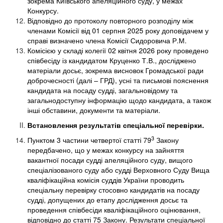
зокрема Київського апеляційного суду, у межах
Конкурсу.
Відповідно до протоколу повторного розподілу між
членами Комісії від 01 серпня 2025 року доповідачем у
справі визначено члена Комісії Сидоровича Р.М.
Комісією у складі колегії 02 квітня 2026 року проведено
співбесіду із кандидатом Круценко Т.В., досліджено
матеріали досьє, зокрема висновок Громадської ради
доброчесності (далі – ГРД), усні та письмові пояснення
кандидата на посаду судді, загальновідому та
загальнодоступну інформацію щодо кандидата, а також
інші обставини, документи та матеріали.
Встановлення результатів спеціальної перевірки.
3
Пунктом 3 частини четвертої статті 79
Закону
передбачено, що у межах конкурсу на зайняття
вакантної посади судді апеляційного суду, вищого
спеціалізованого суду або судді Верховного Суду Вища
кваліфікаційна комісія суддів України проводить
спеціальну перевірку стосовно кандидатів на посаду
судді, допущених до етапу дослідження досьє та
проведення співбесіди кваліфікаційного оцінювання,
відповідно до статті 75 Закону. Результати спеціальної