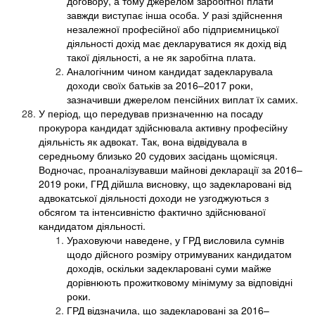
договору, а тому джерелом заробітної плати
завжди виступає інша особа. У разі здійснення
незалежної професійної або підприємницької
діяльності дохід має декларуватися як дохід від
такої діяльності, а не як заробітна плата.
Аналогічним чином кандидат задекларувала
доходи своїх батьків за 2016–2017 роки,
зазначивши джерелом пенсійних виплат їх самих.
У період, що передував призначенню на посаду
прокурора кандидат здійснювала активну професійну
діяльність як адвокат. Так, вона відвідувала в
середньому близько 20 судових засідань щомісяця.
Водночас, проаналізувавши майнові декларації за 2016–
2019 роки, ГРД дійшла висновку, що задекларовані від
адвокатської діяльності доходи не узгоджуються з
обсягом та інтенсивністю фактично здійснюваної
кандидатом діяльності.
Ураховуючи наведене, у ГРД висловила сумнів
щодо дійсного розміру отримуваних кандидатом
доходів, оскільки задекларовані суми майже
дорівнюють прожитковому мінімуму за відповідні
роки.
ГРД відзначила, що задекларовані за 2016–