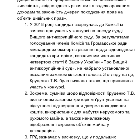
«чесність», «відповідність рівня життя задекларованим
доходам та законність джерел походження прав на
об’єкти цивільних прав».
У 2018 році кандидат звернулась до Комісії із
заявою про участь у конкурсі на посаду судді
Вищого антикорупційного суду. За результатами
голосування членів Комісії та Громадської ради
міжнародних експертів рішення щодо відповідності
кандидата критеріям, визначеним частиною
четвертою статті 8 Закону України «Про Вищий
антикорупційний суд», не набрало установленої
вказаним законом кількості голосів. З огляду на це,
Круценко Т.В. було визнано такою, що припинила
участь у конкурсі.
Зокрема, сумніви щодо відповідності Круценко Т.В.
визначеним законом критеріям ґрунтувалися на
відсутності підтвердження джерел походження
коштів, використаних для набуття нерухомого та
рухомого майна, а також неналежному
відображенні окремих об’єктів майна у
деклараціях.
ГРД зазначає у висновку, що у подальших