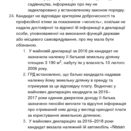
садівництва, інформацію про яку не
задекларовано у встановленому законом порядку.
Кандидат не відповідає критеріям доброчесності та
професійної етики за показником «чесність», оскільки не
надала достовірної та відомої їй інформації в декларації
особи, уповноваженої на виконання функцій держави
або місцевого самоврядування, про яку мала бути
обізнаною.
У майновій декларації за 2016 рік кандидат не
зазначила належну її батькові земельну ділянку
2
площею 3 190 м
, набуту їм у власність 10 лютого
2006 року.
ГРД встановлено, що батько кандидата надавав
належну йому земельну ділянку в оренду та
отримував за це відповідну плату. Водночас у
майнових деклараціях кандидата за 2016–
2017 роки єдиним джерелом доходу її батька
зазначено пенсійні виплати та відсутня інформація
про отриманий ним дохід у вигляді орендної плати
за користування земельною ділянкою.
У майнових деклараціях за 2016–2018 роки
кандидат вказала належний їй автомобіль «Nissan