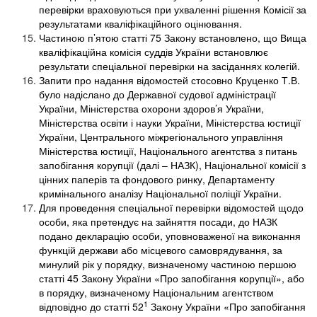
перевірки враховуються при ухваленні рішення Комісії за
результатами кваліфікаційного оцінювання.
Частиною п’ятою статті 75 Закону встановлено, що Вища
кваліфікаційна комісія суддів України встановлює
результати спеціальної перевірки на засіданнях колегій.
Запити про надання відомостей стосовно Круценко Т.В.
було надіслано до Державної судової адміністрації
України, Міністерства охорони здоров’я України,
Міністерства освіти і науки України, Міністерства юстиції
України, Центрального міжрегіонального управління
Міністерства юстиції, Національного агентства з питань
запобігання корупції (далі – НАЗК), Національної комісії з
цінних паперів та фондового ринку, Департаменту
кримінального аналізу Національної поліції України.
Для проведення спеціальної перевірки відомостей щодо
особи, яка претендує на зайняття посади, до НАЗК
подано декларацію особи, уповноваженої на виконання
функцій держави або місцевого самоврядування, за
минулий рік у порядку, визначеному частиною першою
статті 45 Закону України «Про запобігання корупції», або
в порядку, визначеному Національним агентством
1
відповідно до статті 52
Закону України «Про запобігання