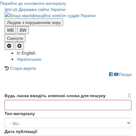
Перейти до основного матеріалу
gov.ua
Державні сайти України
Людям з порушенням зору
WB
BW
Скинути
In English
Українською
Стара версІя
Пошук
Toggle
navigati
X
Будь ласка введіть ключові слова для пошуку
Тип матеріалу
Дата публікації