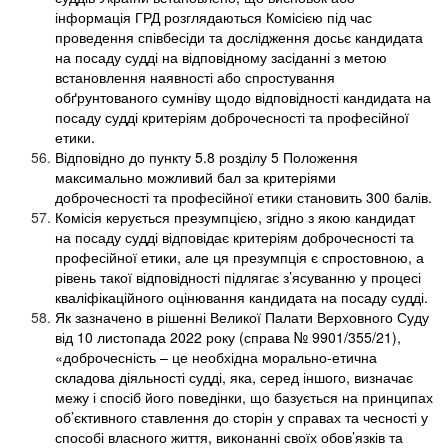
інформація ГРД розглядаються Комісією під час
проведення співбесіди та дослідження досьє кандидата
на посаду судді на відповідному засіданні з метою
встановлення наявності або спростування
обґрунтованого сумніву щодо відповідності кандидата на
посаду судді критеріям доброчесності та професійної
етики.
Відповідно до пункту 5.8 розділу 5 Положення
максимально можливий бал за критеріями
доброчесності та професійної етики становить 300 балів.
Комісія керується презумпцією, згідно з якою кандидат
на посаду судді відповідає критеріям доброчесності та
професійної етики, але ця презумпція є спростовною, а
рівень такої відповідності підлягає з’ясуванню у процесі
кваліфікаційного оцінювання кандидата на посаду судді.
Як зазначено в рішенні Великої Палати Верховного Суду
від 10 листопада 2022 року (справа № 9901/355/21),
«доброчесність – це необхідна морально-етична
складова діяльності судді, яка, серед іншого, визначає
межу і спосіб його поведінки, що базується на принципах
об’єктивного ставлення до сторін у справах та чесності у
способі власного життя, виконанні своїх обов’язків та