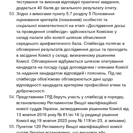
тестування та виконав відповідні практичні завдання,
додається 40 балів до загального результату іспиту.
Згідно з вимогами пункту 5.7 розділу 5 Положення
оцінювання критеріїв (показників) особистої та
соціальної компетентності на етапі «Дослідження досьє
та проведення співбесіди» здійснюється Комісією у
складі палати або колегії шляхом обчислення
середнього арифметичного бала. Співбесіда полягає в
обговоренні результатів дослідження досьє та проходить
в засіданні Комісії у складі, визначеному рішенням
Комісії. Обговорення відбувається шляхом опитування
кандидата на посаду судді доповідачем і членами Комісії
та надання кандидатом відповідей і пояснень. Під час
співбесіди обов’язково обговорюються дані щодо
відповідності кандидата критеріям професійної етики та
доброчесності.
Представники ГРД беруть участь у співбесіді в порядку,
встановленому Регламентом Вищої кваліфікаційної
комісії суддів України, затвердженим рішенням Комісії від
13 жовтня 2016 року № 81/зп-16 (у редакції рішення
Комісії від 19 жовтня 2023 року № 119/зп-23, зі змінами).
Пунктом 120 Регламенту Вищої кваліфікаційної комісії
суддів України встановлено, що висновок або