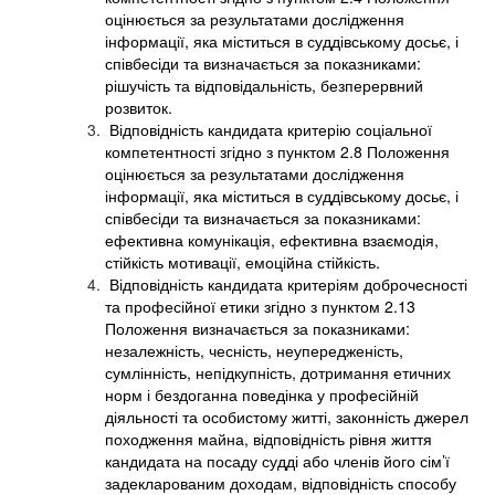
оцінюється за результатами дослідження
інформації, яка міститься в суддівському досьє, і
співбесіди та визначається за показниками:
рішучість та відповідальність, безперервний
розвиток.
Відповідність кандидата критерію соціальної
компетентності згідно з пунктом 2.8 Положення
оцінюється за результатами дослідження
інформації, яка міститься в суддівському досьє, і
співбесіди та визначається за показниками:
ефективна комунікація, ефективна взаємодія,
стійкість мотивації, емоційна стійкість.
Відповідність кандидата критеріям доброчесності
та професійної етики згідно з пунктом 2.13
Положення визначається за показниками:
незалежність, чесність, неупередженість,
сумлінність, непідкупність, дотримання етичних
норм і бездоганна поведінка у професійній
діяльності та особистому житті, законність джерел
походження майна, відповідність рівня життя
кандидата на посаду судді або членів його сім’ї
задекларованим доходам, відповідність способу