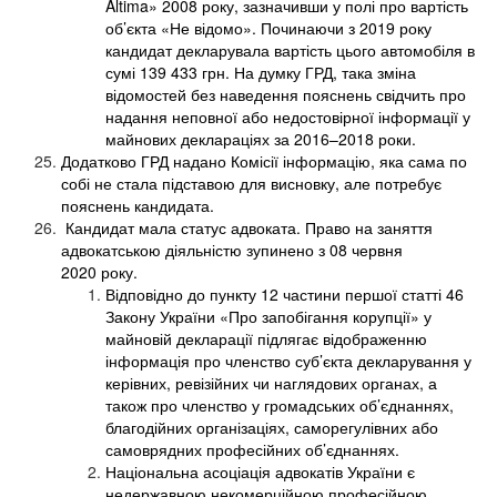
Altima» 2008 року, зазначивши у полі про вартість
об’єкта «Не відомо». Починаючи з 2019 року
кандидат декларувала вартість цього автомобіля в
сумі 139 433 грн. На думку ГРД, така зміна
відомостей без наведення пояснень свідчить про
надання неповної або недостовірної інформації у
майнових деклараціях за 2016–2018 роки.
Додатково ГРД надано Комісії інформацію, яка сама по
собі не стала підставою для висновку, але потребує
пояснень кандидата.
Кандидат мала статус адвоката. Право на заняття
адвокатською діяльністю зупинено з 08 червня
2020 року.
Відповідно до пункту 12 частини першої статті 46
Закону України «Про запобігання корупції» у
майновій декларації підлягає відображенню
інформація про членство суб’єкта декларування у
керівних, ревізійних чи наглядових органах, а
також про членство у громадських об’єднаннях,
благодійних організаціях, саморегулівних або
самоврядних професійних об’єднаннях.
Національна асоціація адвокатів України є
недержавною некомерційною професійною