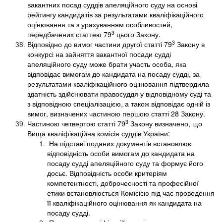
вакантних посад суддів апеляційного суду на основі
рейтингу кандидатів за результатами кваліфікаційного
оцінювання та з урахуванням особливостей,
3
передбачених статтею 79
цього Закону.
3
Відповідно до вимог частини другої статті 79
Закону в
конкурсі на зайняття вакантної посади судді
апеляційного суду може брати участь особа, яка
відповідає вимогам до кандидата на посаду судді, за
результатами кваліфікаційного оцінювання підтвердила
здатність здійснювати правосуддя у відповідному суді та
з відповідною спеціалізацією, а також відповідає одній із
вимог, визначених частиною першою статті 28 Закону.
3
Частиною четвертою статті 79
Закону визначено, що
Вища кваліфікаційна комісія суддів України:
На підставі поданих документів встановлює
відповідність особи вимогам до кандидата на
посаду судді апеляційного суду та формує його
досьє. Відповідність особи критеріям
компетентності, доброчесності та професійної
етики встановлюється Комісією під час проведення
її кваліфікаційного оцінювання як кандидата на
посаду судді.