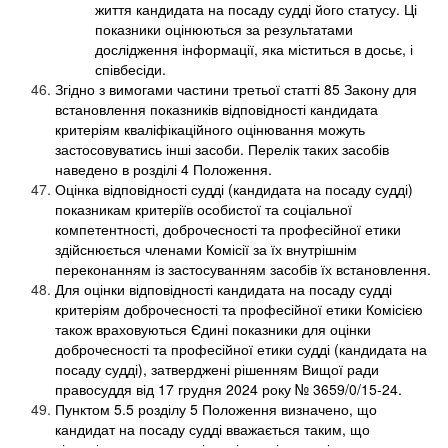
життя кандидата на посаду судді його статусу. Ці
показники оцінюються за результатами
дослідження інформації, яка міститься в досьє, і
співбесіди.
Згідно з вимогами частини третьої статті 85 Закону для
встановлення показників відповідності кандидата
критеріям кваліфікаційного оцінювання можуть
застосовуватись інші засоби. Перелік таких засобів
наведено в розділі 4 Положення.
Оцінка відповідності судді (кандидата на посаду судді)
показникам критеріїв особистої та соціальної
компетентності, доброчесності та професійної етики
здійснюється членами Комісії за їх внутрішнім
переконанням із застосуванням засобів їх встановлення.
Для оцінки відповідності кандидата на посаду судді
критеріям доброчесності та професійної етики Комісією
також враховуються Єдині показники для оцінки
доброчесності та професійної етики судді (кандидата на
посаду судді), затверджені рішенням Вищої ради
правосуддя від 17 грудня 2024 року № 3659/0/15-24.
Пунктом 5.5 розділу 5 Положення визначено, що
кандидат на посаду судді вважається таким, що