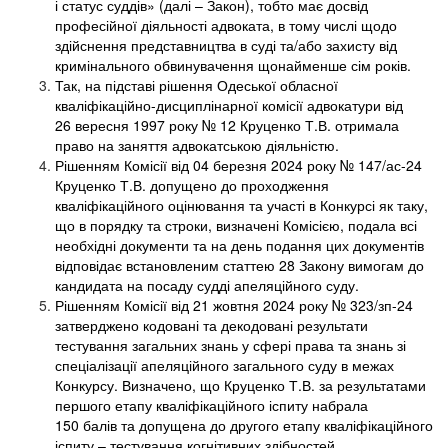
і статус суддів» (далі – Закон), тобто має досвід
професійної діяльності адвоката, в тому числі щодо
здійснення представництва в суді та/або захисту від
кримінального обвинувачення щонайменше сім років.
Так, на підставі рішення Одеської обласної
кваліфікаційно-дисциплінарної комісії адвокатури від
26 вересня 1997 року № 12 Круценко Т.В. отримала
право на заняття адвокатською діяльністю.
Рішенням Комісії від 04 березня 2024 року № 147/ас-24
Круценко Т.В. допущено до проходження
кваліфікаційного оцінювання та участі в Конкурсі як таку,
що в порядку та строки, визначені Комісією, подала всі
необхідні документи та на день подання цих документів
відповідає встановленим статтею 28 Закону вимогам до
кандидата на посаду судді апеляційного суду.
Рішенням Комісії від 21 жовтня 2024 року № 323/зп-24
затверджено кодовані та декодовані результати
тестування загальних знань у сфері права та знань зі
спеціалізації апеляційного загального суду в межах
Конкурсу. Визначено, що Круценко Т.В. за результатами
першого етапу кваліфікаційного іспиту набрала
150 балів та допущена до другого етапу кваліфікаційного
іспиту – тестування когнітивних здібностей.