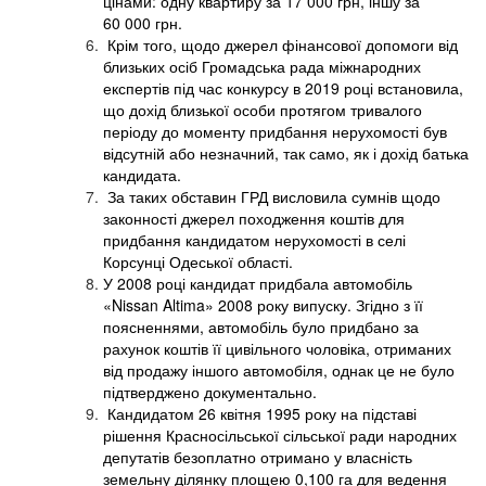
цінами: одну квартиру за 17 000 грн, іншу за
60 000 грн.
Крім того, щодо джерел фінансової допомоги від
близьких осіб Громадська рада міжнародних
експертів під час конкурсу в 2019 році встановила,
що дохід близької особи протягом тривалого
періоду до моменту придбання нерухомості був
відсутній або незначний, так само, як і дохід батька
кандидата.
За таких обставин ГРД висловила сумнів щодо
законності джерел походження коштів для
придбання кандидатом нерухомості в селі
Корсунці Одеської області.
У 2008 році кандидат придбала автомобіль
«Nissan Altima» 2008 року випуску. Згідно з її
поясненнями, автомобіль було придбано за
рахунок коштів її цивільного чоловіка, отриманих
від продажу іншого автомобіля, однак це не було
підтверджено документально.
Кандидатом 26 квітня 1995 року на підставі
рішення Красносільської сільської ради народних
депутатів безоплатно отримано у власність
земельну ділянку площею 0,100 га для ведення