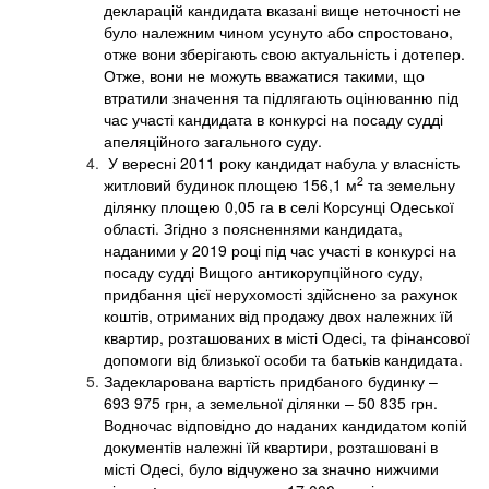
декларацій кандидата вказані вище неточності не
було належним чином усунуто або спростовано,
отже вони зберігають свою актуальність і дотепер.
Отже, вони не можуть вважатися такими, що
втратили значення та підлягають оцінюванню під
час участі кандидата в конкурсі на посаду судді
апеляційного загального суду.
У вересні 2011 року кандидат набула у власність
2
житловий будинок площею 156,1 м
та земельну
ділянку площею 0,05 га в селі Корсунці Одеської
області. Згідно з поясненнями кандидата,
наданими у 2019 році під час участі в конкурсі на
посаду судді Вищого антикорупційного суду,
придбання цієї нерухомості здійснено за рахунок
коштів, отриманих від продажу двох належних їй
квартир, розташованих в місті Одесі, та фінансової
допомоги від близької особи та батьків кандидата.
Задекларована вартість придбаного будинку –
693 975 грн, а земельної ділянки – 50 835 грн.
Водночас відповідно до наданих кандидатом копій
документів належні їй квартири, розташовані в
місті Одесі, було відчужено за значно нижчими