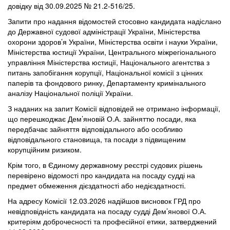
довідку від 30.09.2025 № 21.2-516/25.
Запити про надання відомостей стосовно кандидата надіслано
до Державної судової адміністрації України, Міністерства
охорони здоров’я України, Міністерства освіти і науки України,
Міністерства юстиції України, Центрального міжрегіонального
управління Міністерства юстиції, Національного агентства з
питань запобігання корупції, Національної комісії з цінних
паперів та фондового ринку, Департаменту кримінального
аналізу Національної поліції України.
З наданих на запит Комісії відповідей не отримано інформації,
що перешкоджає Дем’яновій О.А. зайняттю посади, яка
передбачає зайняття відповідального або особливо
відповідального становища, та посади з підвищеним
корупційним ризиком.
Крім того, в Єдиному державному реєстрі судових рішень
перевірено відомості про кандидата на посаду судді на
предмет обмеження дієздатності або недієздатності.
На адресу Комісії 12.03.2026 надійшов висновок ГРД про
невідповідність кандидата на посаду судді Дем’янової О.А.
критеріям доброчесності та професійної етики, затверджений