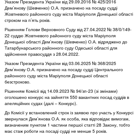
Указом Президента України від 29.09.2016 № 425/2016
Дем’янову (Шевченко) О.А. призначено на посаду судді
Жовтневого районного суду міста Маріуполя Донецької області
строком на п’ять років.
Рішенням Голови Верховного Суду від 27.04.2022 № 38/0/149-
22 суддю Жовтневого районного суду міста Маріуполя
Донецької області Дем’янову (Шевченко) О.А. відряджено до
Татарбунарського районного суду Одеської області для
здійснення правосуддя з 28.04.2022.
Указом Президента України від 03.06.2025 № 368/2025
Дем’янову О.А. призначено на посаду судді Центрального
районного суду міста Маріуполя Донецької області
безстроково.
Рішенням Комісії від 14.09.2023 № 94/зп-23 (зі змінами)
оголошено конкурс на зайняття 550 вакантних посад суддів в
апеляційних судах (далі – Конкурс).
До Комісії у встановлений строк із заявою про участь у Конкурсі
звернулася Дем’янова О.А. як особа, яка відповідає вимогам,
визначеним пунктом 1 частини першої статті 28 Закону, тобто
має стаж роботи на посаді судді не менше 5 років.