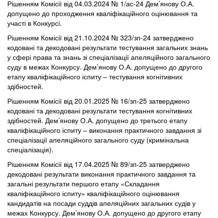
Рішенням Комісії від 04.03.2024 № 1/ас-24 Дем’янову О.А.
допущено до проходження кваліфікаційного оцінювання та
участі в Конкурсі.
Рішенням Комісії від 21.10.2024 № 323/зп-24 затверджено
кодовані та декодовані результати тестування загальних знань
у сфері права та знань зі спеціалізації апеляційного загального
суду в межах Конкурсу. Дем’янову О.А. допущено до другого
етапу кваліфікаційного іспиту – тестування когнітивних
здібностей.
Рішенням Комісії від 20.01.2025 № 16/зп-25 затверджено
кодовані та декодовані результати тестування когнітивних
здібностей. Дем’янову О.А. допущено до третього етапу
кваліфікаційного іспиту – виконання практичного завдання зі
спеціалізації апеляційного загального суду (кримінальна
спеціалізація).
Рішенням Комісії від 17.04.2025 № 89/зп-25 затверджено
декодовані результати виконання практичного завдання та
загальні результати першого етапу «Складання
кваліфікаційного іспиту» кваліфікаційного оцінювання
кандидатів на посади суддів апеляційних загальних судів у
межах Конкурсу. Дем’янову О.А. допущено до другого етапу