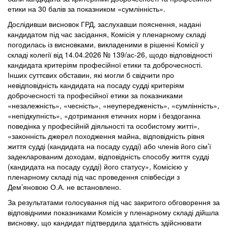
етики на 30 балів за показником «сумлінність».
Дослідивши висновок ГРД, заслухавши пояснення, надані
кандидатом під час засідання, Комісія у пленарному складі
погодилась із висновками, викладеними в рішенні Комісії у
складі колегії від 14.04.2026 № 139/ас-26, щодо відповідності
кандидата критеріям професійної етики та доброчесності.
Інших суттєвих обставин, які могли б свідчити про
невідповідність кандидата на посаду судді критеріям
доброчесності та професійної етики за показниками
«незалежність», «чесність», «неупередженість», «сумлінність»,
«непідкупність», «дотримання етичних норм і бездоганна
поведінка у професійній діяльності та особистому житті»,
«законність джерел походження майна, відповідність рівня
життя судді (кандидата на посаду судді) або членів його сім’ї
задекларованим доходам, відповідність способу життя судді
(кандидата на посаду судді) його статусу», Комісією у
пленарному складі під час проведення співбесіди з
Дем’яновою О.А. не встановлено.
За результатами голосування під час закритого обговорення за
відповідними показниками Комісія у пленарному складі дійшла
висновку, що кандидат підтвердила здатність здійснювати