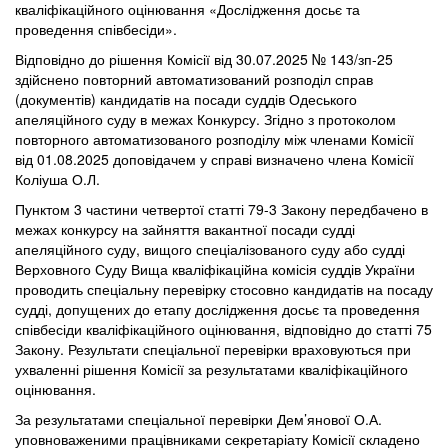
кваліфікаційного оцінювання «Дослідження досьє та
проведення співбесіди».
Відповідно до рішення Комісії від 30.07.2025 № 143/зп-25
здійснено повторний автоматизований розподіл справ
(документів) кандидатів на посади суддів Одеського
апеляційного суду в межах Конкурсу. Згідно з протоколом
повторного автоматизованого розподілу між членами Комісії
від 01.08.2025 доповідачем у справі визначено члена Комісії
Коліуша О.Л.
Пунктом 3 частини четвертої статті 79-3 Закону передбачено в
межах конкурсу на зайняття вакантної посади судді
апеляційного суду, вищого спеціалізованого суду або судді
Верховного Суду Вища кваліфікаційна комісія суддів України
проводить спеціальну перевірку стосовно кандидатів на посаду
судді, допущених до етапу дослідження досьє та проведення
співбесіди кваліфікаційного оцінювання, відповідно до статті 75
Закону. Результати спеціальної перевірки враховуються при
ухваленні рішення Комісії за результатами кваліфікаційного
оцінювання.
За результатами спеціальної перевірки Дем’янової О.А.
уповноваженими працівниками секретаріату Комісії складено