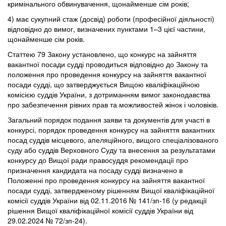
кримінального обвинувачення, щонайменше сім років;
4) має сукупний стаж (досвід) роботи (професійної діяльності)
відповідно до вимог, визначених пунктами 1–3 цієї частини,
щонайменше сім років.
Статтею 79 Закону установлено, що конкурс на зайняття
вакантної посади судді проводиться відповідно до Закону та
положення про проведення конкурсу на зайняття вакантної
посади судді, що затверджується Вищою кваліфікаційною
комісією суддів України, з дотриманням вимог законодавства
про забезпечення рівних прав та можливостей жінок і чоловіків.
Загальний порядок подання заяви та документів для участі в
конкурсі, порядок проведення конкурсу на зайняття вакантних
посад суддів місцевого, апеляційного, вищого спеціалізованого
суду або суддів Верховного Суду та внесення за результатами
конкурсу до Вищої ради правосуддя рекомендації про
призначення кандидата на посаду судді визначено в
Положенні про проведення конкурсу на зайняття вакантної
посади судді, затвердженому рішенням Вищої кваліфікаційної
комісії суддів України від 02.11.2016 № 141/зп-16 (у редакції
рішення Вищої кваліфікаційної комісії суддів України від
29.02.2024 № 72/зп-24).