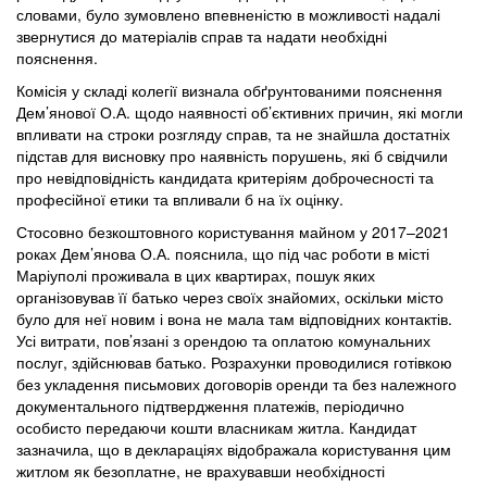
словами, було зумовлено впевненістю в можливості надалі
звернутися до матеріалів справ та надати необхідні
пояснення.
Комісія у складі колегії визнала обґрунтованими пояснення
Дем’янової О.А. щодо наявності об’єктивних причин, які могли
впливати на строки розгляду справ, та не знайшла достатніх
підстав для висновку про наявність порушень, які б свідчили
про невідповідність кандидата критеріям доброчесності та
професійної етики та впливали б на їх оцінку.
Стосовно безкоштовного користування майном у 2017–2021
роках Дем’янова О.А. пояснила, що під час роботи в місті
Маріуполі проживала в цих квартирах, пошук яких
організовував її батько через своїх знайомих, оскільки місто
було для неї новим і вона не мала там відповідних контактів.
Усі витрати, пов’язані з орендою та оплатою комунальних
послуг, здійснював батько. Розрахунки проводилися готівкою
без укладення письмових договорів оренди та без належного
документального підтвердження платежів, періодично
особисто передаючи кошти власникам житла. Кандидат
зазначила, що в деклараціях відображала користування цим
житлом як безоплатне, не врахувавши необхідності