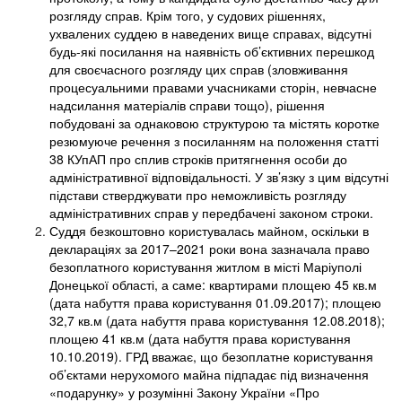
розгляду справ. Крім того, у судових рішеннях,
ухвалених суддею в наведених вище справах, відсутні
будь-які посилання на наявність об’єктивних перешкод
для своєчасного розгляду цих справ (зловживання
процесуальними правами учасниками сторін, невчасне
надсилання матеріалів справи тощо), рішення
побудовані за однаковою структурою та містять коротке
резюмуюче речення з посиланням на положення статті
38 КУпАП про сплив строків притягнення особи до
адміністративної відповідальності. У зв’язку з цим відсутні
підстави стверджувати про неможливість розгляду
адміністративних справ у передбачені законом строки.
Суддя безкоштовно користувалась майном, оскільки в
деклараціях за 2017–2021 роки вона зазначала право
безоплатного користування житлом в місті Маріуполі
Донецької області, а саме: квартирами площею 45 кв.м
(дата набуття права користування 01.09.2017); площею
32,7 кв.м (дата набуття права користування 12.08.2018);
площею 41 кв.м (дата набуття права користування
10.10.2019). ГРД вважає, що безоплатне користування
об’єктами нерухомого майна підпадає під визначення
«подарунку» у розумінні Закону України «Про