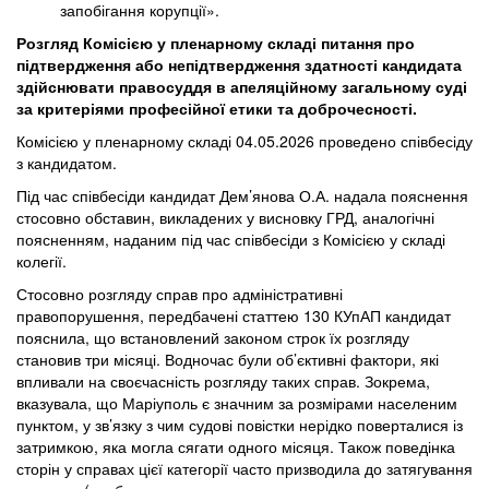
запобігання корупції».
Розгляд Комісією у пленарному складі питання про
підтвердження або непідтвердження здатності кандидата
здійснювати правосуддя в апеляційному загальному суді
за критеріями професійної етики та доброчесності.
Комісією у пленарному складі 04.05.2026 проведено співбесіду
з кандидатом.
Під час співбесіди кандидат Дем’янова О.А. надала пояснення
стосовно обставин, викладених у висновку ГРД, аналогічні
поясненням, наданим під час співбесіди з Комісією у складі
колегії.
Стосовно розгляду справ про адміністративні
правопорушення, передбачені статтею 130 КУпАП кандидат
пояснила, що встановлений законом строк їх розгляду
становив три місяці. Водночас були об’єктивні фактори, які
впливали на своєчасність розгляду таких справ. Зокрема,
вказувала, що Маріуполь є значним за розмірами населеним
пунктом, у зв’язку з чим судові повістки нерідко поверталися із
затримкою, яка могла сягати одного місяця. Також поведінка
сторін у справах цієї категорії часто призводила до затягування