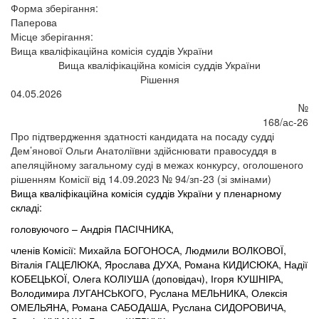
Форма зберігання:
Паперова
Місце зберігання:
Вища кваліфікаційна комісія суддів України
Вища кваліфікаційна комісія суддів України
Рішення
04.05.2026
№
168/ас-26
Про підтвердження здатності кандидата на посаду судді
Дем’янової Ольги Анатоліївни здійснювати правосуддя в
апеляційному загальному суді в межах конкурсу, оголошеного
рішенням Комісії від 14.09.2023 № 94/зп-23 (зі змінами)
Вища кваліфікаційна комісія суддів України у пленарному
складі:
головуючого – Андрія ПАСІЧНИКА,
членів Комісії: Михайла БОГОНОСА, Людмили ВОЛКОВОЇ,
Віталія ГАЦЕЛЮКА, Ярослава ДУХА, Романа КИДИСЮКА, Надії
КОБЕЦЬКОЇ, Олега КОЛІУША (доповідач), Ігоря КУШНІРА,
Володимира ЛУГАНСЬКОГО, Руслана МЕЛЬНИКА, Олексія
ОМЕЛЬЯНА, Романа САБОДАША, Руслана СИДОРОВИЧА,