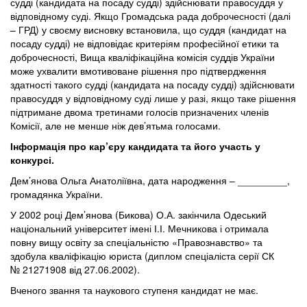
судді (кандидата на посаду судді) здійснювати правосуддя у
відповідному суді. Якщо Громадська рада доброчесності (далі
– ГРД) у своєму висновку встановила, що суддя (кандидат на
посаду судді) не відповідає критеріям професійної етики та
доброчесності, Вища кваліфікаційна комісія суддів України
може ухвалити вмотивоване рішення про підтвердження
здатності такого судді (кандидата на посаду судді) здійснювати
правосуддя у відповідному суді лише у разі, якщо таке рішення
підтримане двома третинами голосів призначених членів
Комісії, але не менше ніж дев’ятьма голосами.
Інформація про кар’єру кандидата та його участь у
конкурсі.
Дем’янова Ольга Анатоліївна, дата народження – _________,
громадянка України.
У 2002 році Дем’янова (Бикова) О.А. закінчила Одеський
національний університет імені І.І. Мечникова і отримала
повну вищу освіту за спеціальністю «Правознавство» та
здобула кваліфікацію юриста (диплом спеціаліста серії СК
№ 21271908 від 27.06.2002).
Вченого звання та наукового ступеня кандидат не має.