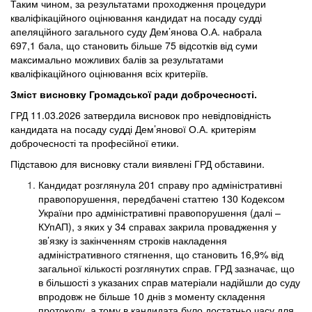
Таким чином, за результатами проходження процедури
кваліфікаційного оцінювання кандидат на посаду судді
апеляційного загального суду Дем’янова О.А. набрала
697,1 бала, що становить більше 75 відсотків від суми
максимально можливих балів за результатами
кваліфікаційного оцінювання всіх критеріїв.
Зміст висновку Громадської ради доброчесності.
ГРД 11.03.2026 затвердила висновок про невідповідність
кандидата на посаду судді Дем’янової О.А. критеріям
доброчесності та професійної етики.
Підставою для висновку стали виявлені ГРД обставини.
Кандидат розглянула 201 справу про адміністративні
правопорушення, передбачені статтею 130 Кодексом
України про адміністративні правопорушення (далі –
КУпАП), з яких у 34 справах закрила провадження у
зв’язку із закінченням строків накладення
адміністративного стягнення, що становить 16,9% від
загальної кількості розглянутих справ. ГРД зазначає, що
в більшості з указаних справ матеріали надійшли до суду
впродовж не більше 10 днів з моменту складення
протоколу, а тому в кандидата було достатньо часу для