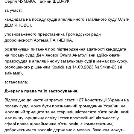
Сергія ЧУМАКА, Галини ШЕВЧУК,
за участі:
кандидата на посаду судді апеляційного загального суду Ольги
ДЕМ’ЯНОВОЇ,
уповноваженого представника Громадської ради
доброчесності Артема ПАНЧЕНКА,
розглянувши питання про підтвердження здатності кандидата
на посаду судді Дем’янової Ольги Анатоліївни здійснювати
правосуддя в апеляційному загальному суді в межах конкурсу,
оголошеного рішенням Комісії від 14.09.2023 № 94/зп-23 (зі
змінами),
встановила:
Джерела права та їх застосування.
Відповідно до частини третьої статті 127 Конституції України на
посаду судді може бути призначений громадянин України, не
молодший тридцяти та не старший шістдесяти п’яти років, який
має вищу юридичну освіту і стаж професійної діяльності у
сфері права щонайменше п’ять років, є компетентним,
доброчесним та володіє державною мовою. Законом можуть