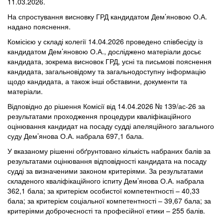
11.03.2026.
На спростування висновку ГРД кандидатом Дем’яновою О.А.
надано пояснення.
Комісією у складі колегії 14.04.2026 проведено співбесіду із
кандидатом Дем’яновою О.А., досліджено матеріали досьє
кандидата, зокрема висновок ГРД, усні та письмові пояснення
кандидата, загальновідому та загальнодоступну інформацію
щодо кандидата, а також інші обставини, документи та
матеріали.
Відповідно до рішення Комісії від 14.04.2026 № 139/ас-26 за
результатами проходження процедури кваліфікаційного
оцінювання кандидат на посаду судді апеляційного загального
суду Дем’янова О.А. набрала 697,1 бала.
У вказаному рішенні обґрунтовано кількість набраних балів за
результатами оцінювання відповідності кандидата на посаду
судді за визначеними законом критеріями. За результатами
складеного кваліфікаційного іспиту Дем’янова О.А. набрала
362,1 бала; за критерієм особистої компетентності – 40,33
бала; за критерієм соціальної компетентності – 39,67 бала; за
критеріями доброчесності та професійної етики – 255 балів.