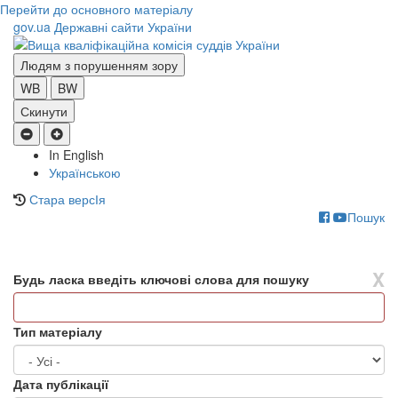
Перейти до основного матеріалу
gov.ua
Державні сайти України
Людям з порушенням зору
WB
BW
Скинути
In English
Українською
Стара версІя
Пошук
Toggle
navigati
X
Будь ласка введіть ключові слова для пошуку
Тип матеріалу
Дата публікації