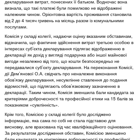
декларування витрат, понесених її батьком. Водночас вона
визнала, що такі платежі були помилково не відображені
належним чином. Орієнтовна вартість проживання становила
від 2 до 4 тисяч гривень на місяць разом із комунальними
послугами.
Комісія у складі колегії, надаючи оцінку вказаним обставинам,
відзначила, що фактичне здійснення витрат третьою особою в
інтересах суб’єкта декларування підлягає відображенню в
декларації як дохід у вигляді подарунка або іншої майнової
вигоди незалежно від того, що кошти безпосередньо не
передавалися суб’єкту декларування. На переконання Комісії,
дії Дем’янової О.А. свідчать про неналежне виконання
обов’язку декларування, несумлінне ставлення до подання
відомостей, що підлягають обов’язковому зазначенню в
декларації. Таким чином, Комісія зменшила бали кандидата за
критеріями доброчесності та професійної етики на 15 балів за
показником «сумлінність».
Крім того, Комісією у складі колегії було досліджено
інформацію, яка сама по собі не стала підставою для
висновку, але врахована під час кваліфікаційного оцінювання.
За результатом дослідження обставин, Комісією зменшено
бали кандидата за критеріями доброчесності та професійної