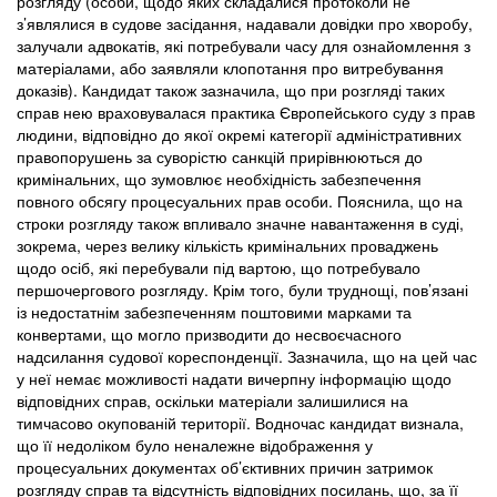
розгляду (особи, щодо яких складалися протоколи не
з’являлися в судове засідання, надавали довідки про хворобу,
залучали адвокатів, які потребували часу для ознайомлення з
матеріалами, або заявляли клопотання про витребування
доказів). Кандидат також зазначила, що при розгляді таких
справ нею враховувалася практика Європейського суду з прав
людини, відповідно до якої окремі категорії адміністративних
правопорушень за суворістю санкцій прирівнюються до
кримінальних, що зумовлює необхідність забезпечення
повного обсягу процесуальних прав особи. Пояснила, що на
строки розгляду також впливало значне навантаження в суді,
зокрема, через велику кількість кримінальних проваджень
щодо осіб, які перебували під вартою, що потребувало
першочергового розгляду. Крім того, були труднощі, пов’язані
із недостатнім забезпеченням поштовими марками та
конвертами, що могло призводити до несвоєчасного
надсилання судової кореспонденції. Зазначила, що на цей час
у неї немає можливості надати вичерпну інформацію щодо
відповідних справ, оскільки матеріали залишилися на
тимчасово окупованій території. Водночас кандидат визнала,
що її недоліком було неналежне відображення у
процесуальних документах об’єктивних причин затримок
розгляду справ та відсутність відповідних посилань, що, за її