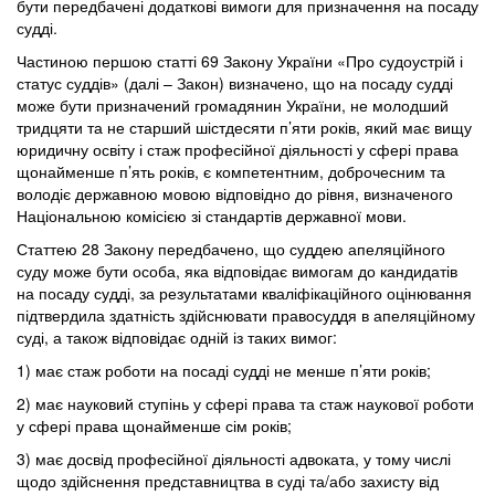
бути передбачені додаткові вимоги для призначення на посаду
судді.
Частиною першою статті 69 Закону України «Про судоустрій і
статус суддів» (далі – Закон) визначено, що на посаду судді
може бути призначений громадянин України, не молодший
тридцяти та не старший шістдесяти п’яти років, який має вищу
юридичну освіту і стаж професійної діяльності у сфері права
щонайменше п’ять років, є компетентним, доброчесним та
володіє державною мовою відповідно до рівня, визначеного
Національною комісією зі стандартів державної мови.
Статтею 28 Закону передбачено, що суддею апеляційного
суду може бути особа, яка відповідає вимогам до кандидатів
на посаду судді, за результатами кваліфікаційного оцінювання
підтвердила здатність здійснювати правосуддя в апеляційному
суді, а також відповідає одній із таких вимог:
1) має стаж роботи на посаді судді не менше п’яти років;
2) має науковий ступінь у сфері права та стаж наукової роботи
у сфері права щонайменше сім років;
3) має досвід професійної діяльності адвоката, у тому числі
щодо здійснення представництва в суді та/або захисту від