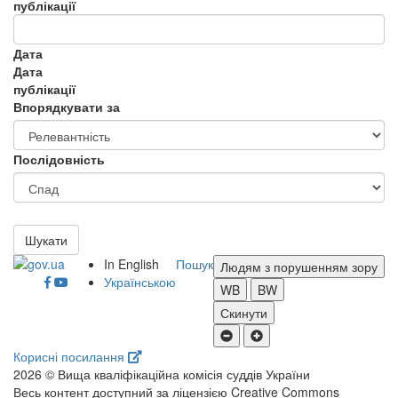
публікації
Дата
Дата
публікації
Впорядкувати за
Послідовність
Шукати
In English
Пошук
Людям з порушенням зору
Українською
WB
BW
Скинути
Корисні посилання
2026 © Вища кваліфікаційна комісія суддів України
Весь контент доступний за ліцензією Creative Commons