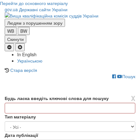
Перейти до основного матеріалу
gov.ua
Державні сайти України
Людям з порушенням зору
WB
BW
Скинути
In English
Українською
Стара версІя
Пошук
Toggle
navigati
X
Будь ласка введіть ключові слова для пошуку
Тип матеріалу
Дата публікації