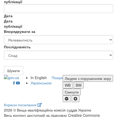
публікації
Дата
Дата
публікації
Впорядкувати за
Послідовність
Шукати
In English
Пошук
Людям з порушенням зору
Українською
WB
BW
Скинути
Корисні посилання
2026 © Вища кваліфікаційна комісія суддів України
Весь контент доступний за ліцензією Creative Commons