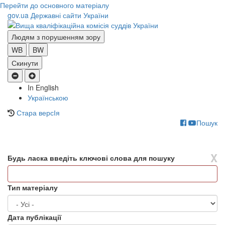
Перейти до основного матеріалу
gov.ua
Державні сайти України
Людям з порушенням зору
WB
BW
Скинути
In English
Українською
Стара версІя
Пошук
Toggle
navigati
X
Будь ласка введіть ключові слова для пошуку
Тип матеріалу
Дата публікації