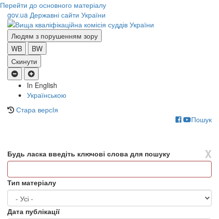
Перейти до основного матеріалу
gov.ua
Державні сайти України
Людям з порушенням зору
WB
BW
Скинути
In English
Українською
Стара версІя
Пошук
Toggle
navigati
X
Будь ласка введіть ключові слова для пошуку
Тип матеріалу
Дата публікації