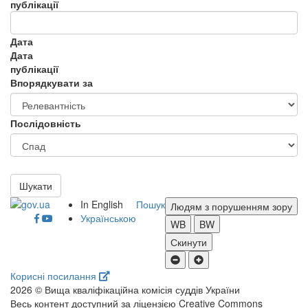
публікації
Дата
Дата
публікації
Впорядкувати за
Послідовність
Шукати
In English
Пошук
Людям з порушенням зору
Українською
WB
BW
Скинути
Корисні посилання
2026 © Вища кваліфікаційна комісія суддів України
Весь контент доступний за ліцензією Creative Commons