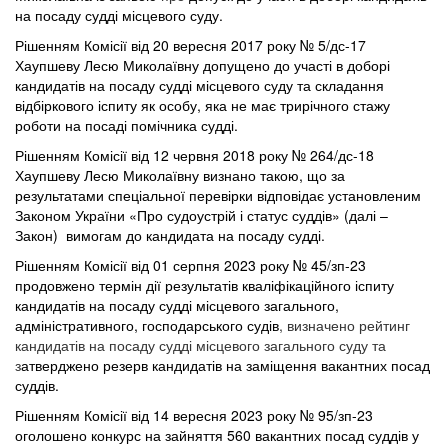
на посаду судді місцевого суду.
Рішенням
Комісії
від
20
вересня
2017
року № 5/дс-17
Хаупшеву Лесю Миколаївну допущено до участі в доборі
кандидатів на посаду судді місцевого суду та складання
відбіркового іспиту як особу, яка не має трирічного стажу
роботи на посаді помічника судді.
Рішенням Комісії від 12 червня 2018 року № 264/дс-18
Хаупшеву Лесю Миколаївну визнано такою, що за
результатами спеціальної перевірки відповідає установленим
Законом України «Про судоустрій і статус суддів» (далі –
Закон) вимогам до кандидата на посаду судді.
Рішенням Комісії від 01 серпня 2023 року № 45/зп-23
продовжено термін дії результатів кваліфікаційного іспиту
кандидатів на посаду судді місцевого загального,
адміністративного, господарського судів
, визначено рейтинг
кандидатів на посаду судді місцевого загального суду та
з
атверджено резерв кандидатів на заміщення вакантних посад
суддів.
Рішенням Комісії від 14 вересня 2023 року № 95/зп-23
оголошено конкурс на зайняття 560 вакантних посад суддів у