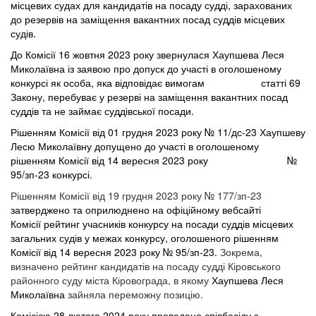
місцевих судах для кандидатів на посаду судді, зарахованих
до резервів на заміщення вакантних посад суддів місцевих
судів.
До
Комісії 16 жовтня 2023 року звернулася Хаупшева Леся
Миколаївна із заявою про допуск до участі в оголошеному
конкурсі як особа, яка відповідає вимогам статті 69
Закону,
перебуває
у
резерві
на заміщення
вакантних посад
суддів та не займає суддівської посади.
Рішенням
Комісії
від
01
грудня
2023
року
№ 11/дс-23 Хаупшеву
Лесю Миколаївну допущено до участі в оголошеному
рішенням Комісії від 14 вересня 2023 року №
95/зп-23 конкурсі.
Рішенням Комісії від 19 грудня 2023 року № 177/зп-23
затверджено та оприлюднено на офіційному вебсайті
Комісії рейтинг учасників конкурсу на посади суддів місцевих
загальних судів у межах конкурсу, оголошеного рішенням
Комісії від 14 вересня 2023 року № 95/зп-23.
Зокрема,
визначено рейтинг кандидатів на посаду судді Кіровського
районного суду міста Кіровограда, в якому
Хаупшева Леся
Миколаївна
зайняла переможну позицію.
Комісією 28 лютого 2024 року проведено співбесіду з