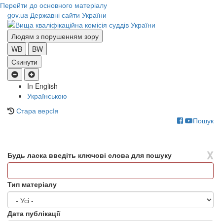
Перейти до основного матеріалу
gov.ua
Державні сайти України
Людям з порушенням зору
WB
BW
Скинути
In English
Українською
Стара версІя
Пошук
Toggle
navigati
X
Будь ласка введіть ключові слова для пошуку
Тип матеріалу
Дата публікації