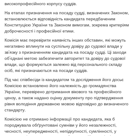
високопрофесійного корпусу суддів.
На етапах призначення на посаду судді, визначених Законом,
встановлюється відповідність кандидата передбаченим
Конституцією України та Законом вимогам, зокрема критеріям
доброчесності і професійної етики.
Комісія має перевірити наявність інших обставин, які можуть
негативно вплинути на суспільну довіру до судової влади у
зв’язку з призначенням кандидата на посаду судді. Ці заходи
об’єднані метою забезпечити авторитет та довіру до судової
влади, що формуються залежно від персонального складу
осіб, які призначаються на посади суддів.
Під час співбесіди із кандидатом та дослідження його досьє
Комісією встановлено його належність до громадянства
України, перевірено дотримання вікового та професійного
цензу, а також надано оцінку документу про підтвердження
рівня володіння державною мовою відповідно до визначеного
стандарту.
Комісією не отримано інформації про кандидата, яка б
породжувала обґрунтовані сумніви у його незалежності,
чесності, неупередженості, непідкупності, сумлінності, у