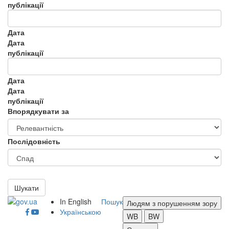
публікації
Дата
Дата
публікації
Дата
Дата
публікації
Впорядкувати за
Послідовність
Шукати
In English
Пошук
Людям з порушенням зору
Українською
WB
BW