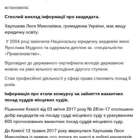
встановила:
Стислий виклад інформації про кандидата.
Хаупшева Леся Миколаївна, громадянка України, має вищу
юридичну освіту.
У 2004 році закінчила Національну юридичну академію імені
Ярослава Мудрого та одержала диплом за спеціальністю
«Правознавство».
Відповідно до державного сертифіката володіє державною
мовою на рівні вільного володіння другого ступеня.
Стаж професійної діяльності у сфері права становить понад 5
років.
Інформація
про
етапи
конкурсу
на
зайняття вакантних
посад суддів місцевих судів.
Рішенням
Комісії
від 03 квітня 2017 року № 28/зп-17 оголошено
добір кандидатів на посаду судді місцевого суду з урахуванням
600 прогнозованих вакантних посад суддів місцевого суду.
До Комісії 12 травня 2017 року звернулася Хаупшева Леся
Миколаївна із заявою
про
допуск до участі в доборі кандидатів