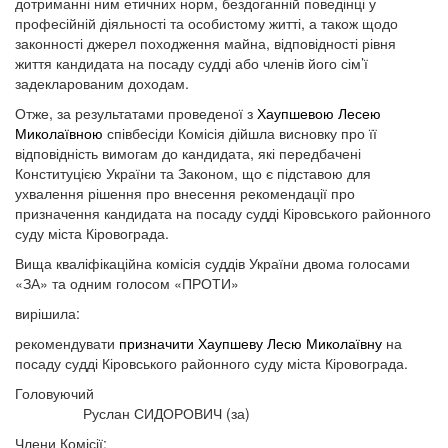
дотриманні ним етичних норм, бездоганній поведінці у
професійній діяльності та особистому житті, а також щодо
законності джерел походження майна, відповідності рівня
життя кандидата на посаду судді або членів його сім’ї
задекларованим доходам.
Отже, за результатами проведеної з
Хаупшевою Лесею
Миколаївною
співбесіди Комісія дійшла висновку про її
відповідність вимогам до кандидата, які передбачені
Конституцією України та Законом, що є підставою для
ухвалення рішення про внесення рекомендації про
призначення кандидата на посаду судді Кіровського районного
суду міста Кіровограда.
Вища кваліфікаційна комісія суддів України двома голосами
«ЗА» та одним голосом «ПРОТИ»
вирішила:
рекомендувати
призначити Хаупшеву Лесю Миколаївну
на
посаду судді Кіровського районного суду міста Кіровограда.
Головуючий
Руслан СИДОРОВИЧ (за)
Члени Комісії: