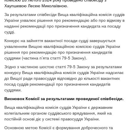
Хаупшевою Лесею Миколаївною.
За результатами співбесіди Вища кваліфікаційна комісія суддів
України ухвалює
рішення про рекомендацію або про відмову в
наданні рекомендації про призначення кандидата на посаду
судді.
Конкурс на зайняття вакантної посади судді завершується
ухваленням Вищою кваліфікаційною комісією суддів України
рішення про рекомендацію про призначення кандидатів
суддями (частина п’ята статті 79-5 Закону).
Згідно з частиною шостою статті 79-5 Закону за результатами
конкурсу Вища кваліфікаційна комісія суддів України надсилає
до Вищої ради правосуддя відповідно до кількості вакантних
посад суддів рекомендації про призначення кандидатів
суддями.
Висновок Комісії за результатами проведеної співбесіди.
Вища кваліфікаційна комісія суддів України є державним
колегіальним органом суддівського врядування, який на
постійній основі діє у системі правосуддя України.
Основною метою Комісії є формування доброчесного та