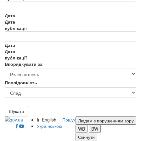
Дата
Дата
публікації
Дата
Дата
публікації
Впорядкувати за
Послідовність
Шукати
In English
Пошук
Людям з порушенням зору
Українською
WB
BW
Скинути