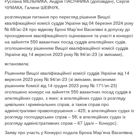
Руслана МЕЛЬНИКА, Андрія ПАСІЧНИКА (доповідач), Сергія
ЧУМАКА, Галини ШЕВЧУК,
розглянувши питання про перегляд рішення Вищої
кваліфікаційної комісії суддів України від 04 березня 2024 року
№ 68/ас-24 про відмову Броні Мар’яні Василівні в допуску до
проходження кваліфікаційного оцінювання та участі в конкурсі
на зайняття 550 вакантних посад суддів апеляційних судів,
оголошеному рішенням Вищої кваліфікаційної комісії суддів
України від 14 вересня 2023 року № 94/зп-23 (зі змінами),
встановила:
Рішенням Вищої кваліфікаційної комісії суддів України від 14
вересня 2023 року № 94/зп-23 (зі змінами, внесеними
рішенням Комісії від 14 грудня 2023 року № 171/зп‑23)
оголошено конкурс на зайняття 550 вакантних посад суддів в
апеляційних судах, з яких: в апеляційних судах із розгляду
цивільних і кримінальних справ, а також справ про
адміністративні правопорушення – 425; в апеляційних судах із
розгляду господарських справ – 58; в апеляційних судах із
розгляду адміністративних справ – 67 (далі – Конкурс).
Заяву про участь у Конкурсі подала Брона Мар’яна Василівна.