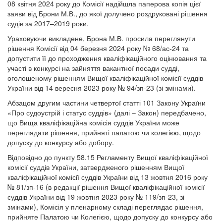
08 квітня 2024 року до Комісії надійшла паперова копія цієї
заяви від Брони М.В., до якої долучено роздруковані рішення
судів за 2017–2019 роки.
Ураховуючи викладене, Брона М.В. просила переглянути
рішення Комісії від 04 березня 2024 року № 68/ас-24 та
допустити її до проходження кваліфікаційного оцінювання та
участі в конкурсі на зайняття вакантної посади судді,
оголошеному рішенням Вищої кваліфікаційної комісії суддів
України від 14 вересня 2023 року № 94/зп-23 (зі змінами).
Абзацом другим частини четвертої статті 101 Закону України
«Про судоустрій і статус суддів» (далі – Закон) передбачено,
що Вища кваліфікаційна комісія суддів України може
переглядати рішення, прийняті палатою чи колегією, щодо
допуску до конкурсу або добору.
Відповідно до пункту 58.15 Регламенту Вищої кваліфікаційної
комісії суддів України, затвердженого рішенням Вищої
кваліфікаційної комісії суддів України від 13 жовтня 2016 року
№ 81/зп-16 (в редакції рішення Вищої кваліфікаційної комісії
суддів України від 19 жовтня 2023 року № 119/зп-23, зі
змінами), Комісія у пленарному складі переглядає рішення,
прийняте Палатою чи Колегією, щодо допуску до конкурсу або