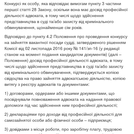
Конкурсі як особу, яка відповідає вимогам пункту 3 частини
першої статті 28 Закону, оскільки вона має досвід професійної
діяльності адвоката, в тому числі щодо здійснення
представництва в суді та/або захисту від кримінального
обвинувачення, щонайменше сім років.
Відповідно до пункту 4.2 Положення про проведення конкурсу
на зайняття вакантної посади судді, затвердженого рішенням
Комісії від 02 листопада 2016 року № 141/зп-16 (у редакції
станом на момент подання кандидатом документів) (далі –
Положення) досвід професійної діяльності адвоката, в тому
числі щодо здійснення представництва в суді та/або захисту
від кримінального обвинувачення, підтверджується копією
свідоцтва на право зайняття адвокатською діяльністю, копією
витягу з реєстру адвокатів та документами:
1) договорами, ордерами або іншими документами, що
посвідчували повноваження адвоката на надання правової
допомоги під час здійснення ним професійної діяльності;
2) деклараціями про доходи від професійної діяльності для
самозайнятої особи або фізичної особи – підприємця;
3) довідками з місця роботи, про заробітну плату, трудовою