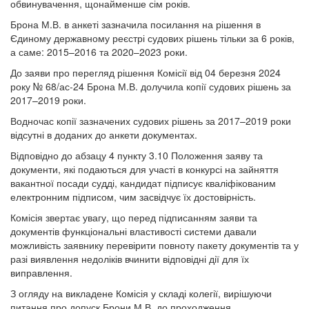
обвинувачення, щонайменше сім років.
Брона М.В. в анкеті зазначила посилання на рішення в
Єдиному державному реєстрі судових рішень тільки за 6 років,
а саме: 2015–2016 та 2020–2023 роки.
До заяви про перегляд рішення Комісії від 04 березня 2024
року № 68/ас-24 Брона М.В. долучила копії судових рішень за
2017–2019 роки.
Водночас копії зазначених судових рішень за 2017–2019 роки
відсутні в доданих до анкети документах.
Відповідно до абзацу 4 пункту 3.10 Положення заяву та
документи, які подаються для участі в конкурсі на зайняття
вакантної посади судді, кандидат підписує кваліфікованим
електронним підписом, чим засвідчує їх достовірність.
Комісія звертає увагу, що перед підписанням заяви та
документів функціональні властивості системи давали
можливість заявнику перевірити повноту пакету документів та у
разі виявлення недоліків вчинити відповідні дії для їх
виправлення.
З огляду на викладене Комісія у складі колегії, вирішуючи
питання про допуск Брони М.В. до проходження