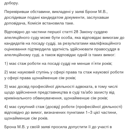
добору.
Перевіривши обставини, викладені у заяві Брони М.В.,
дослідивши подані кандидатом документи, заслухавши
доповідача, Комісія встановила таке.
Відповідно до частини першої статті 28 Закону суддею
апеляційного суду може бути особа, яка відповідає вимогам до
кандидатів на посаду судді, за результатами кваліфікаційного
оцінювання підтвердила здатність здійснювати правосуддя в
апеляційному суді, а також відповідає одній із таких вимог:
1) має стаж роботи на посаді судді не менше п’яти років;
2) має науковий ступінь у сфері права та стаж наукової роботи
у сфері права щонайменше сім років;
3) має досвід професійної діяльності адвоката, в тому числі
щодо здійснення представництва в суді та/або захисту від
кримінального обвинувачення, щонайменше сім років;
4) має сукупний стаж (досвід) роботи (професійної діяльності)
відповідно до вимог, визначених пунктами 1–3 цієї частини,
щонайменше сім років.
Брона М.В. у своїй заяві просила допустити її до участі в