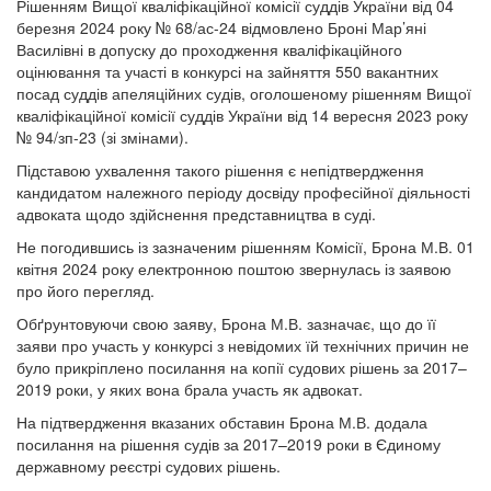
Рішенням Вищої кваліфікаційної комісії суддів України від 04
березня 2024 року № 68/ас-24 відмовлено Броні Мар’яні
Василівні в допуску до проходження кваліфікаційного
оцінювання та участі в конкурсі на зайняття 550 вакантних
посад суддів апеляційних судів, оголошеному рішенням Вищої
кваліфікаційної комісії суддів України від 14 вересня 2023 року
№ 94/зп-23 (зі змінами).
Підставою ухвалення такого рішення є непідтвердження
кандидатом належного періоду досвіду професійної діяльності
адвоката щодо здійснення представництва в суді.
Не погодившись із зазначеним рішенням Комісії, Брона М.В. 01
квітня 2024 року електронною поштою звернулась із заявою
про його перегляд.
Обґрунтовуючи свою заяву, Брона М.В. зазначає, що до її
заяви про участь у конкурсі з невідомих їй технічних причин не
було прикріплено посилання на копії судових рішень за 2017–
2019 роки, у яких вона брала участь як адвокат.
На підтвердження вказаних обставин Брона М.В. додала
посилання на рішення судів за 2017–2019 роки в Єдиному
державному реєстрі судових рішень.