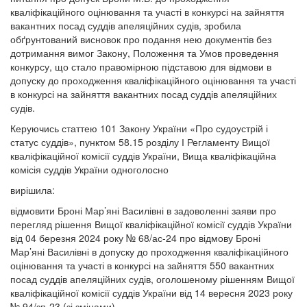
кваліфікаційного оцінювання та участі в конкурсі на зайняття
вакантних посад суддів апеляційних судів, зробила
обґрунтований висновок про подання нею документів без
дотримання вимог Закону, Положення та Умов проведення
конкурсу, що стало правомірною підставою для відмови в
допуску до проходження кваліфікаційного оцінювання та участі
в конкурсі на зайняття вакантних посад суддів апеляційних
судів.
Керуючись статтею 101 Закону України «Про судоустрій і
статус суддів», пунктом 58.15 розділу І Регламенту Вищої
кваліфікаційної комісії суддів України, Вища кваліфікаційна
комісія суддів України одноголосно
вирішила:
відмовити Броні Мар’яні Василівні в задоволенні заяви про
перегляд рішення Вищої кваліфікаційної комісії суддів України
від 04 березня 2024 року № 68/ас-24 про відмову Броні
Мар’яні Василівні в допуску до проходження кваліфікаційного
оцінювання та участі в конкурсі на зайняття 550 вакантних
посад суддів апеляційних судів, оголошеному рішенням Вищої
кваліфікаційної комісії суддів України від 14 вересня 2023 року
№ 94/зп-23 (зі змінами).