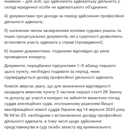
книжкою – для осіб, що здійснюють адвокатську діяльність у
складі юридичної особи чи адвокатського об’єднання;
4) документами про доходи за період здійснення професійної
діяльності адвоката;
5) належним чином засвідченими копіями судових рішень та
інших процесуальних документів, які у сукупності дозволяють
встановити участь адвоката у справі (провадженні);
6) іншими документами, поданими відповідно до умов
проведення конкурсу.
Документи, передбачені підпунктами 1–5 абзацу першого
цього пункту, необхідно подавати за період, яким
підтверджується досвід професійної діяльності адвоката.
Комісія звертає увагу, що для визначення відповідності
кандидата вимогам пункту 3 частини першої статті 28 Закону
та допуску до участі в конкурсі на зайняття вакантних посад
суддів апеляційних судів, оголошеному рішенням Вищої
кваліфікаційної комісії суддів України від 14 вересня 2023 року
№ 94/зп-23, необхідним є встановлення досвіду професійної
діяльності адвоката, в тому числі щодо здійснення
представництва в суді та/або захисту від кримінального