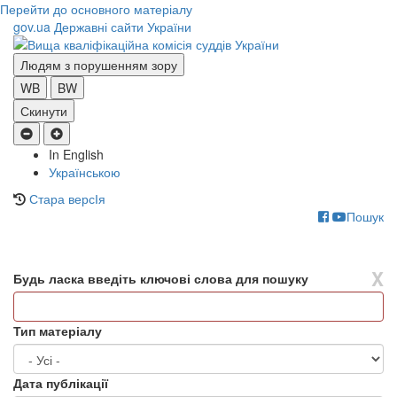
Перейти до основного матеріалу
gov.ua
Державні сайти України
Людям з порушенням зору
WB
BW
Скинути
In English
Українською
Стара версІя
Пошук
Toggle
navigati
X
Будь ласка введіть ключові слова для пошуку
Тип матеріалу
Дата публікації