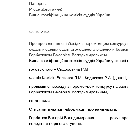
Паперова
Місце зберігання:
Вища кваліфікаційна комісія суддів України
28.02.2024
Про проведення співбесіди з переможцем конкурсу 
суддів місцевих судів, оголошеного рішенням Комісії
Горбатюком Валерієм Володимировичем
Вища кваліфікаційна комісія суддів України у складі к
головуючого – Сидоровича Р.М.,
членів Комісії: Волкової Л.М., Кидисюка Р.А. (доповід
провівши співбесіду з переможцем конкурсу на зайня
Горбатюком Валерієм Володимировичем,
встановила:
Стислий виклад інформації про кандидата.
Горбатюк Валерій Володимирович ______ року народ
володіння першого ступеня.