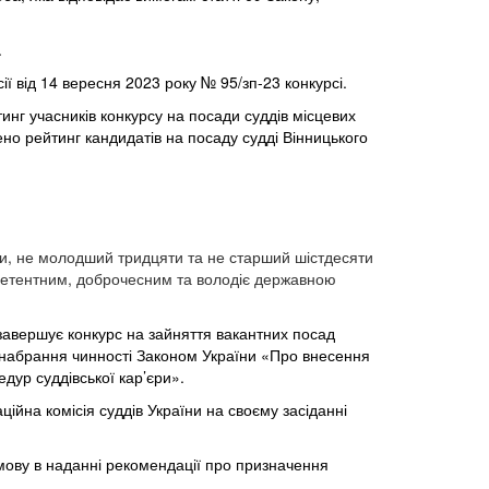
.
ї від 14 вересня 2023 року № 95/зп-23 конкурсі.
инг учасників конкурсу на посади суддів
місцевих
но рейтинг кандидатів на посаду судді Вінницького
їни, не молодший тридцяти та не старший шістдесяти
омпетентним, доброчесним та володіє державною
 завершує конкурс на зайняття вакантних посад
я набрання чинності Законом України «Про внесення
едур суддівської кар’єри»
.
йна комісія суддів України на своєму засіданні
дмову в наданні рекомендації про призначення