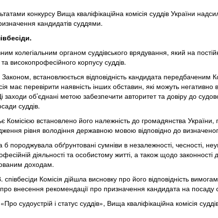
ьтатами конкурсу Вища кваліфікаційна комісія суддів України надс
призначення кандидатів суддями.
івбесіди.
вним колегіальним органом суддівського врядування, який на постійн
а високопрофесійного корпусу суддів.
х Законом, встановлюється відповідність кандидата передбаченим К
ісія має перевірити наявність інших обставин, які можуть негативно 
Ці заходи об’єднані метою забезпечити авторитет та довіру до судов
сади суддів.
сьє Комісією встановлено його належність до громадянства України,
рдження рівня володіння державною мовою відповідно до визначеног
 б породжувала обґрунтовані сумніви в незалежності, чесності, неуп
офесійній діяльності та особистому житті, а також щодо законності
арованим доходам.
. співбесіди Комісія дійшла висновку про його відповідність вимог
про внесення рекомендації про призначення кандидата на посаду суд
и «Про судоустрій і статус суддів», Вища кваліфікаційна комісія суд