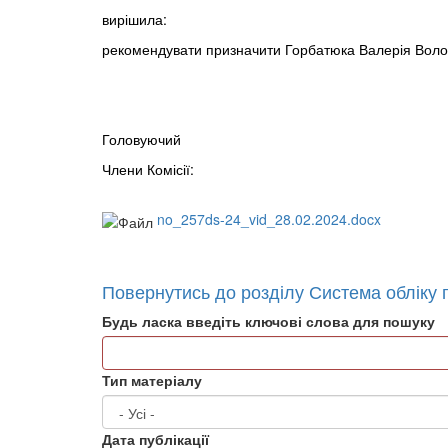
вирішила:
рекомендувати призначити Горбатюка Валерія Володи
Головуючий Р.М. Сид
Члени Комісії: Л.М. В
no_257ds-24_vid_28.02.2024.docx
Повернутись до розділу Система обліку п
Будь ласка введіть ключові слова для пошуку
Тип матеріалу
Дата публікації