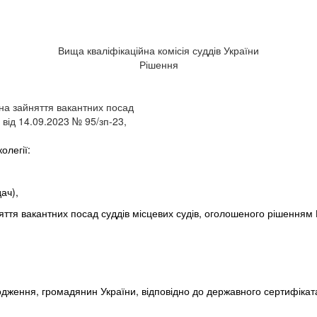
Вища кваліфікаційна комісія суддів України
Рішення
на зайняття вакантних посад
 від 14.09.2023 № 95/зп-23,
олегії:
ач),
ття вакантних посад суддів місцевих судів, оголошеного рішенням К
ження, громадянин України, відповідно до державного сертифіката