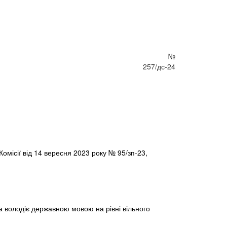
№
257/дс-24
омісії від 14 вересня 2023 року № 95/зп-23,
 володіє державною мовою на рівні вільного