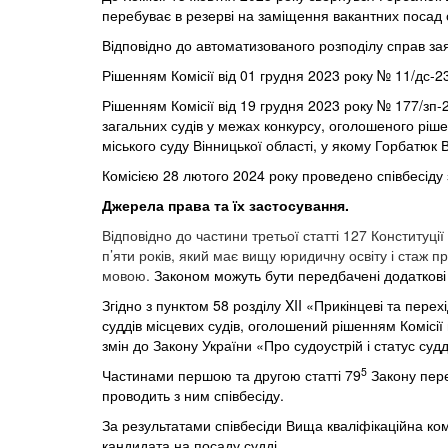
перебуває в резерві на заміщення вакантних посад с
Відповідно до автоматизованого розподілу справ за
Рішенням Комісії від 01 грудня 2023 року № 11/дс-2
Рішенням Комісії від 19 грудня 2023 року № 177/зп-
загальних
судів
у
межах
конкурсу,
оголошеного
ріш
міського суду Вінницької області, у якому Горбатюк
Комісією 28
лютого 2024 року проведено співбесіду
Джерела права та їх застосування.
Відповідно до частини третьої статті 127 Конститу
п’яти років, який має вищу юридичну освіту і стаж
мовою.
Законом можуть бути передбачені додаткові
Згідно з пунктом 58
розділу XII
«Прикінцеві та перехі
суддів
місцевих
судів,
оголошений
рішенням
Комісії
змін до Закону України «Про судоустрій і статус су
5
Частинами першою та другою статті 79
Закону пере
проводить з ним співбесіду.
За результатами співбесіди Вища кваліфікаційна ко
кандидата на посаду судді.