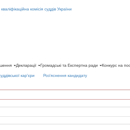
ішення
Декларації
Громадські та Експертна ради
Конкурс на по
суддівської кар'єри
Роз'яснення кандидату