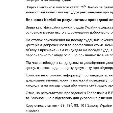
5
Згідно з частиною шостою статті 79
Закону за резул
кількості вакантних посад суддів рекомендації про 
Висновок Комісії за результатами проведеної сп
Вища кваліфікаційна комісія суддів України є держа
основною метою якого є формування доброчесного т
На етапах призначення на посаду судді, визначени
критеріям доброчесності та професійної етики
. Ком
зв’язку з призначенням кандидата на посаду судді. 
персонального складу осіб, що призначаються на по
Під час співбесіди з кандидатом та дослідження до
цензу, а також надано оцінку документу про підтве
Комісією не отримано інформації про кандидата, яка
дотриманні етичних норм, у належній поведінці у пр
кандидата на посаду судді або членів сім’ї задекл
Отже, за результатами проведеної з Горбатюком В.В
та Законом, що є підставою для ухвалення рішення 
5
Керуючись статтями 69, 79
, 93, 101 Закону Україн
«проти»