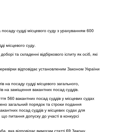
 посаду судді місцевого суду з урахуванням 600
дді місцевого суду.
борі та складенні відбіркового іспиту як осіб, які
перевірки відповідає установленим Законом України
ів на посаду судді місцевого загального,
тів на заміщення вакантних посад суддів.
ття 560 вакантних посад суддів у місцевих судах
влено
загальний порядок та строки подання
акантних посад суддів у місцевих судах для
 що питання допуску до участі в конкурсі
ба, яка відповідає вимогам статті 69 Закону,