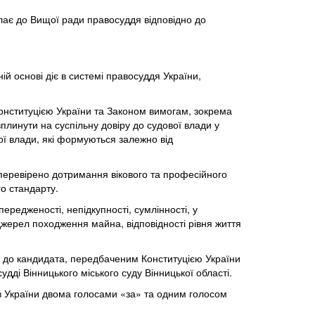
илає до Вищої ради правосуддя відповідно до
ій основі діє в системі правосуддя України,
онституцією України та Законом вимогам, зокрема
вплинути на суспільну довіру до судової влади у
ої влади, які формуються залежно від
 перевірено дотримання вікового та професійного
о стандарту.
ередженості, непідкупності, сумлінності, у
 джерел походження майна, відповідності рівня життя
ам до кандидата, передбаченим Конституцією України
ді Вінницького міського суду Вінницької області.
дів України двома голосами «за» та одним голосом