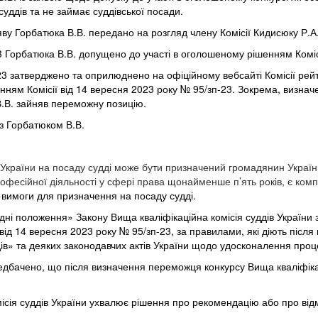
уддів та не займає суддівської посади.
яву Горбатюка В.В. передано на розгляд члену Комісії Кидисюку Р.А
3 Горбатюка В.В. допущено до участі в оголошеному рішенням Комісі
23 затверджено та оприлюднено на офіційному вебсайті Комісії рейт
енням
Комісії
від 14 вересня 2023 року № 95/зп-23.
Зокрема, визначе
 В.В. зайняв переможну позицію.
 з Горбатюком В.В.
ції України на посаду судді може бути призначений громадянин Укра
 професійної діяльності у сфері права щонайменше п’ять років, є к
 вимоги для призначення на посаду судді.
дні положення» Закону Вища кваліфікаційна комісія суддів України
від
14
вересня
2023
року
№ 95/зп-23, за правилами, які діють післ
ддів» та деяких законодавчих актів України щодо удосконалення проц
дбачено, що після визначення переможця конкурсу Вища кваліфікаці
місія суддів України ухвалює рішення про рекомендацію або про ві