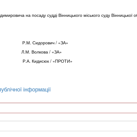
мировича на посаду судді Вінницького міського суду Вінницької об
орович / «ЗА»
олкова / «ЗА»
Р.А. Кидисюк / «ПРОТИ»
ублічної інформації