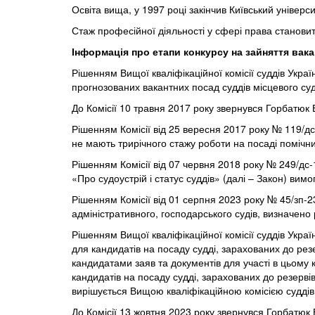
Освіта вища, у
1997
році закінчив Київський універ
Стаж професійної діяльності у сфері права становить
Інформація про етапи конкурсу на зайняття вака
Рішенням
Вищої
кваліфікаційної
комісії
суддів
Украї
прогнозованих вакантних посад суддів місцевого суд
До Комісії 10 травня 2017 року звернувся Горбатюк В
Рішенням Комісії від 25 вересня 2017 року № 119/дс-
не мають трирічного стажу роботи на посаді помічни
Рішенням Комісії від 07 червня 2018 року № 249/дс
«Про судоустрій і статус суддів» (далі – Закон) вим
Рішенням Комісії від 01 серпня 2023 року № 45/зп-23
адміністративного, господарського судів, визначено
Рішенням Вищої кваліфікаційної комісії суддів Укра
для кандидатів на посаду судді, зарахованих до рез
кандидатами заяв та документів для участі в цьому 
кандидатів на посаду судді, зарахованих до резервів
вирішується Вищою кваліфікаційною комісією суддів У
До Комісії 13 жовтня 2023 року звернувся Горбатюк В