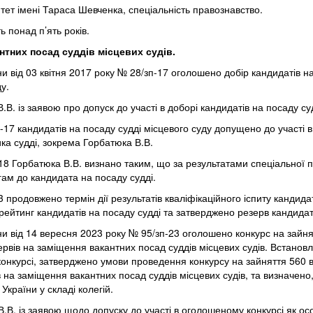
ситет імені Тараса Шевченка, спеціальність правознавство.
 понад п’ять років.
нтних посад суддів місцевих судів.
ни
від
03
квітня
2017
року
№ 28/зп-17 оголошено добір кандидатів на
у.
.В. із заявою про допуск до участі в доборі кандидатів на посаду су
17 кандидатів на посаду судді місцевого суду допущено до участі в до
ка судді, зокрема Горбатюка В.В.
-18 Горбатюка В.В. визнано таким, що за результатами спеціальної 
огам до кандидата на посаду судді.
 продовжено термін дії результатів кваліфікаційного іспиту кандидат
 рейтинг кандидатів на посаду судді та затверджено резерв кандида
їни від 14 вересня 2023 року № 95/зп-23 оголошено конкурс на зайня
ервів на заміщення вакантних посад суддів місцевих судів. Встано
конкурсі, затверджено умови проведення конкурсу на зайняття 560 в
 на заміщення вакантних посад суддів місцевих судів, та визначено,
країни у складі колегій.
.В. із заявою щодо допуску до участі в оголошеному конкурсі як осо