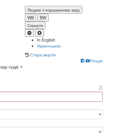
Людям з порушенням зору
WB
BW
Скинути
In English
Українською
Стара версІя
Пошук
саду судді
X