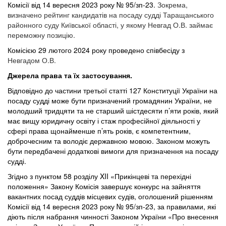
Комісії від 14 вересня 2023 року № 95/зп-23.
Зокрема,
визначено рейтинг кандидатів на посаду судді Таращанського
районного суду Київської області, у якому Невгад О.В. займає
переможну позицію.
Комісією 29 лютого 2024 року проведено співбесіду з
Невгадом О.В.
Джерела права та їх застосування.
Відповідно до частини третьої статті 127 Конституції України на
посаду судді
може
бути призначений громадянин України, не
молодший тридцяти та не старший шістдесяти п’яти років, який
має вищу юридичну освіту і стаж професійної діяльності у
сфері права щонайменше п’ять років, є компетентним,
доброчесним та володіє державною мовою. Законом можуть
бути передбачені додаткові вимоги для призначення на посаду
судді.
Згідно з пунктом 58 розділу XII «Прикінцеві та перехідні
положення» Закону Комісія завершує конкурс на зайняття
вакантних посад суддів місцевих судів, оголошений рішенням
Комісії від 14 вересня 2023 року № 95/зп-23, за правилами, які
діють після набрання чинності
Законом України
«Про внесення