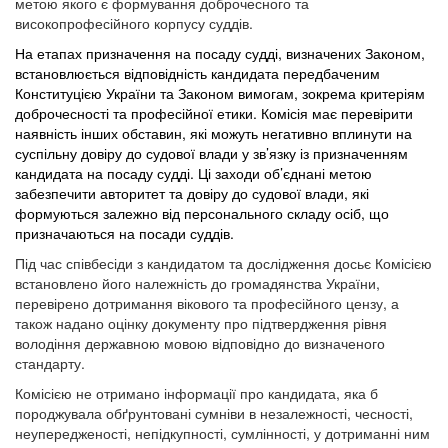
метою якого є формування доброчесного та
високопрофесійного корпусу суддів.
На етапах призначення на посаду судді, визначених Законом,
встановлюється
відповідність
кандидата
передбаченим
Конституцією України та Законом вимогам, зокрема критеріям
доброчесності та професійної етики. Комісія має
перевірити
наявність інших обставин, які можуть негативно вплинути на
суспільну довіру до судової влади у зв’язку із призначенням
кандидата на посаду судді. Ці заходи об’єднані метою
забезпечити авторитет та довіру
до
судової
влади, які
формуються залежно від персонального складу осіб, що
призначаються на посади суддів.
Під час співбесіди з кандидатом та дослідження досьє Комісією
встановлено його належність до громадянства України,
перевірено дотримання вікового та професійного цензу, а
також надано оцінку документу про підтвердження рівня
володіння державною мовою відповідно до визначеного
стандарту.
Комісією не отримано інформації про кандидата, яка б
породжувала обґрунтовані сумніви в незалежності, чесності,
неупередженості, непідкупності, сумлінності, у дотриманні ним