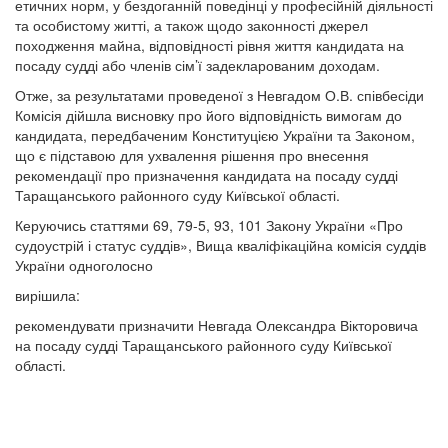
етичних норм, у бездоганній поведінці у професійній діяльності
та особистому житті, а також щодо законності джерел
походження майна, відповідності рівня життя кандидата на
посаду судді або членів сім’ї задекларованим доходам.
Отже, за результатами проведеної з Невгадом О.В. співбесіди
Комісія дійшла висновку про його відповідність вимогам до
кандидата, передбаченим Конституцією України та Законом,
що є підставою для ухвалення рішення про внесення
рекомендації про призначення кандидата на посаду судді
Таращанського районного суду Київської області.
Керуючись статтями 69, 79-5, 93, 101 Закону України «Про
судоустрій і статус суддів», Вища кваліфікаційна комісія суддів
України одноголосно
вирішила:
рекомендувати призначити Невгада Олександра Вікторовича
на посаду судді Таращанського районного суду Київської
області.