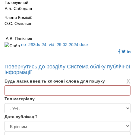
Головуючий
Р.Б. Сабодаш
Члени Комісії:
О.С. Омельян
А.В. Пасічник
no_263ds-24_vid_29.02.2024.docx
Повернутись до розділу Система обліку публічної
інформації
X
Будь ласка введіть ключові слова для пошуку
Тип матеріалу
Дата публікації