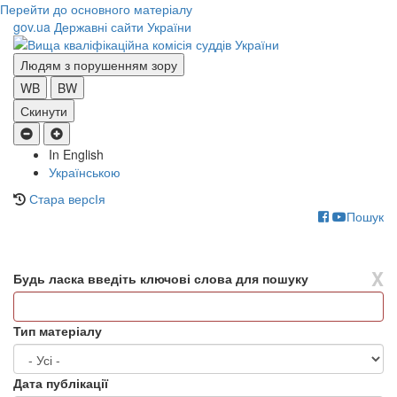
Перейти до основного матеріалу
gov.ua
Державні сайти України
Людям з порушенням зору
WB
BW
Скинути
In English
Українською
Стара версІя
Пошук
Toggle
navigati
X
Будь ласка введіть ключові слова для пошуку
Тип матеріалу
Дата публікації