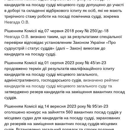
кандидатів на посаду судді місцевого суду допущено до участі
в доборі та складенні відбіркового іспиту як осіб, які не мають
трирічного стажу роботи на посаді помічника судді, зокрема
Невгада О.В.
Рішенням Комісії від 07 червня 2018 року № 250/дс-18
Невгада О.В.
визнано таким, що за результатами спеціальної
перевірки відповідає установленим Законом України «Про
судоустрій і статус суддів» (далі – Закон) вимогам до
кандидата на посаду судді.
Рішенням Комісії від 01 серпня 2023 року № 45/зп-23
продовжено термін дії результатів кваліфікаційного іспиту
кандидатів на посаду судді місцевого загального,
адміністративного, господарського судів
, визначено рейтинг
кандидатів на посаду судді місцевого загального суду та
з
атверджено резерв кандидатів на заміщення вакантних посад
суддів.
Рішенням
Комісії від 14 вересня 2023 року № 95/зп-23
оголошено конкурс на зайняття 560 вакантних посад суддів у
місцевих судах для кандидатів на посаду судді, зарахованих
до резервів на заміщення вакантних посад суддів місцевих
судів. Встановлено загальний порядок та строки подання