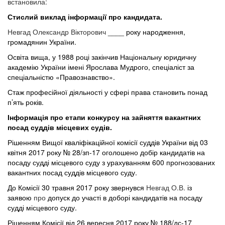
встановила:
Стислий виклад інформації про кандидата.
Невгад Олександр Вікторович
____ року народження,
громадянин України.
Освіта вища, у
1988 році закінчив Національну юридичну
академію України імені Ярослава Мудрого, спеціаліст за
спеціальністю «Правознавство».
Стаж професійної діяльності у сфері права становить понад
п’ять років.
Інформація про етапи конкурсу на зайняття вакантних
посад суддів місцевих судів.
Рішенням Вищої кваліфікаційної комісії суддів України від 03
квітня 2017 року № 28/зп-17 оголошено добір кандидатів на
посаду судді місцевого суду з урахуванням 600 прогнозованих
вакантних посад суддів місцевого суду.
До
Комісії
30
травня
2017
року
звернувся
Невгад О.В.
із
заявою
про
допуск до участі в доборі кандидатів на посаду
судді місцевого суду.
Рішенням Комісії від 26 вересня 2017 року № 188/дс-17