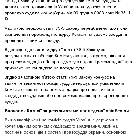
змін
до
Закону
України
«Про судоустрій і статус суддів» та
деяких законодавчих актів України щодо удосконалення
процедур суддівської кар’єри» від 09 грудня 2023 року № 3511-
IX
.
Частиною першою статті 79-5 Закону передбачено, що після
визначення переможця конкурсу Комісія на своєму засіданні
проводить з ним співбесіду.
Відповідно до частини другої статті 79-5 Закону за
результатами співбесіди
Комісія
ухвалює,
зокрема,
рішення
про рекомендацію або про відмову в наданні рекомендації про
призначення кандидата на посаду судді.
Згідно
з
частиною
п’ятою
статті
79-5 Закону конкурс на
зайняття вакантної посади
судді
завершується ухваленням
Комісією рішення про рекомендацію про призначення
кандидатів суддями або про рекомендацію про переведення
суддів.
Висновок Комісії за результатами проведеної співбесіди.
Вища кваліфікаційна комісія суддів України є державним
колегіальним органом суддівського врядування, який на
постійній основі діє в системі правосуддя України, основною