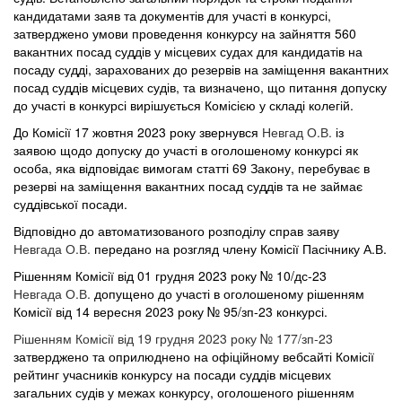
кандидатами заяв та документів для участі в конкурсі,
затверджено умови проведення конкурсу на зайняття 560
вакантних посад суддів у місцевих судах для кандидатів на
посаду судді, зарахованих до резервів на заміщення вакантних
посад суддів місцевих судів, та визначено, що питання допуску
до участі в конкурсі вирішується Комісією у складі колегій.
До Комісії 17 жовтня 2023 року звернувся
Невгад О.В.
із
заявою щодо допуску до участі в оголошеному конкурсі як
особа, яка відповідає вимогам статті 69 Закону, перебуває в
резерві на заміщення вакантних посад суддів та не займає
суддівської посади.
Відповідно до автоматизованого розподілу справ заяву
Невгада О.В.
передано на розгляд члену Комісії Пасічнику А.В.
Рішенням Комісії від 01 грудня 2023 року № 10/дс-23
Невгада О.В.
допущено до участі в оголошеному рішенням
Комісії від 14 вересня 2023 року № 95/зп-23 конкурсі.
Рішенням Комісії від 19 грудня 2023 року № 177/зп-23
затверджено та оприлюднено на офіційному вебсайті Комісії
рейтинг учасників конкурсу на посади суддів місцевих
загальних судів у межах конкурсу, оголошеного рішенням