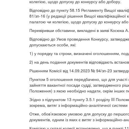
колегією, щодо допуску до конкурсу або добору.
Відповідно до пункту 58.15 Регламенту Вищої кваліфі
81/зп-16 (у редакції рішення Вищої кваліфікаційної 
палатою чи колегією, щодо допуску до конкурсу або
Перевіривши обставини, викладені в заяві Косюка А
Відповідно до Умов проведення Конкурсу, затверджени
допускаються особи, які:
1) у порядку та строки, визначені оголошенням, под
2) на день подання документів відповідають встано
Рішенням Комісії від 14.09.2023 № 94/зп-23 затве
Пунктом 5 оголошення передбачено, що для участі в
зайняття вакантної посади судді, затвердженого ріше
Положення) з якою необхідно надати, окрім інших пе
Згідно з підпунктом 13 пункту 3.5.1 розділу III Пол
зокрема, витяг з інформаційно-аналітичної системи 
Отже, обов’язковою умовою для допуску до першого
документів, одним із яких є витяг з інформаційно-а
Комісією у складі колегії встановлено, що в пункті