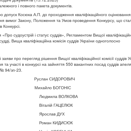
лежного і повного пакета документів.
 про допуск Косюка А.П. до проходження кваліфікаційного оцінювання
ня вимог Закону, Положення та Умов проведення Конкурсу, що стал
в Конкурсі.
и «Про судоустрій і статус суддів», Регламентом Вищої кваліфікацій
удді, Вища кваліфікаційна комісія суддів України одноголосно
заяви про перегляд рішення Вищої кваліфікаційної комісії суддів У
я та участі в конкурсі на зайняття 550 вакантних посад суддів апе
 № 94/зп-23.
ан СИДОРОВИЧ
хайло БОГОНІС
ВОЛКОВА
ГАЦЕЛЮК
в ДУХ
ИДИСЮК