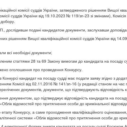
каційної комісії суддів України, затвердженого рішенням Вищої квалі
комісії суддів України від 19.10.2023 № 119/зп-23 зі змінами), Комі
 добору.
.П., дослідивши подані кандидатом документи, заслухавши доповідач
х рішенням Вищої кваліфікаційної комісії суддів України від 14.09.
али всі необхідні документи;
вленим статтями 28 та 69 Закону вимогам до кандидата на посаду су
рджено оголошення про проведення Конкурсу.
 Конкурсі кандидат на посаду судді має подати заяву згідно з дод
нням Комісії від 02.11.2016 № 141/зп-16 (у редакції станом на час п
релічених документів, документи, що підтверджують відповідність к
оження документом, що підтверджує відповідність кандидата на посад
«Облік відомостей про притягнення особи до кримінальної відповіда
 етапу Конкурсу, а саме проходження кваліфікаційного оцінювання
налітичної системи «Облік відомостей про притягнення особи до крим
 11.4 електронної форми анкети кандидата на посаду судді Косюком 