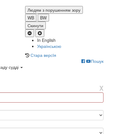
Людям з порушенням зору
WB
BW
Скинути
In English
Українською
Стара версІя
Пошук
саду судді
X