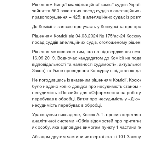
Рішенням Вищої кваліфікаційної комісії суддів Укра
зайняття 550 вакантних посад суддів в апеляційних с
правопорушення – 425; в апеляційних судах із розгля
До Комісії із заявою про участь у Конкурсі та про 
Рішенням Комісії від 04.03.2024 № 175/ас-24 Косюку
посад суддів апеляційних судів, оголошеному рішення
Рішення мотивовано тим, що на підтвердження незня
16.09.2019. Водночас кандидатом до Комісії не под
відповідальності та наявності судимості», актуально
Закон) та Умов проведення Конкурсу є підставою для
Не погодившись із вказаним рішенням Комісії, Косю
було надано копію довідки про несудимість станом н
несудимість «Повний» для «Оформлення на роботу», 
перебував в обробці. Витяг про несудимість у «Дію»
несудимість перебуває в обробці.
Ураховуючи викладене, Косюк А.П. просив переглянут
аналітичної системи «Облік відомостей про притягнен
як особу, яка відповідає вимогам пункту 1 частини п
Абзацом другим частини четвертої статті 101 Закон