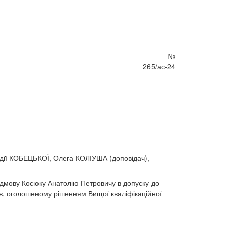
№
265/ас-24
ії КОБЕЦЬКОЇ, Олега КОЛІУША (доповідач),
відмову Косюку Анатолію Петровичу в допуску до
дів, оголошеному рішенням Вищої кваліфікаційної