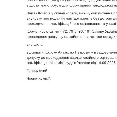
є достатнім строком для формування кандидатом на
Відтак Комісія у складі колегії, вирішуючи питання
висновку про подання ним документів без дотриман
проходження кваліфікаційного оцінювання та участі 
Керуючись статтями 72, 79-3, 93, 101 Закону Україн
проведення конкурсу на зайняття вакантної посади с
вирішила:
відмовити Косюку Анатолію Петровичу в задоволенні 
допуску до проходження кваліфікаційного оцінюванн
кваліфікаційної комісії суддів України від 14.09.2023
Головуючий Русл
Члени Комісії: Ми
Людмила 
Віталій 
Яросла
Роман К