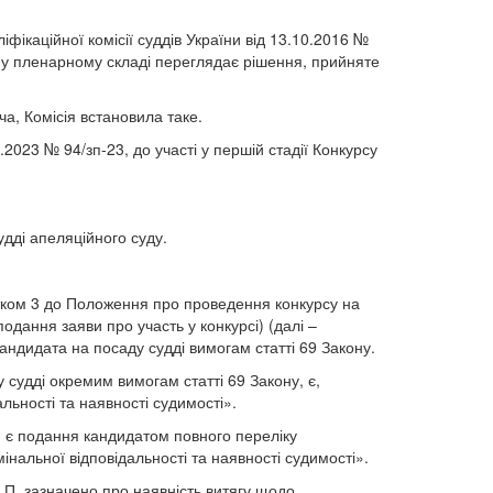
фікаційної комісії суддів України від 13.10.2016 №
сія у пленарному складі переглядає рішення, прийняте
а, Комісія встановила таке.
2023 № 94/зп-23, до участі у першій стадії Конкурсу
дді апеляційного суду.
атком 3 до Положення про проведення конкурсу на
одання заяви про участь у конкурсі) (далі –
андидата на посаду судді вимогам статті 69 Закону.
у судді окремим вимогам статті 69 Закону, є,
льності та наявності судимості».
, є подання кандидатом повного переліку
інальної відповідальності та наявності судимості».
А.П. зазначено про наявність витягу щодо