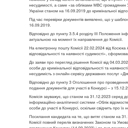
несудимості, а саме «за обліками МВС громадянин 
України станом на 16.09.2019 до кримінальної відпо
Під час перевірки документів виявлено, що у шабло
16.09.2019.
Відповідно до пункту 3.5.4 розділу ІІІ Положення ін
актуальною на момент їх направлення до Комісії.
На електронну пошту Комісії 22.02.2024 від Косюка
відповідальності та наявності судимості», сформова
До заяви про перегляд рішення Комісії від 04.03.20
особи до кримінальної відповідальності та наявност
несудимість з онлайн-сервісу державних послуг «Дія
Відповідно до пункту 3 Оголошення про проведення К
подання документів для участі в Конкурсі – з 15.12.
Комісія зауважує, що станом на 31.12.2023 серед до
інформаційно-аналітичної системи «Облік відомосте
особи до участі в Конкурсі, оскільки свідчить про їх
Посилання кандидата на те, що витяг станом на 31.
Комісії повний перелік визначених Законом та Умова
оголошення Конкурсу (14.09.2023) і до дня початку 