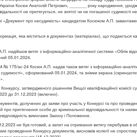
України Косюк Анатолій Петрович, _______ року народження, урод
відальності не притягується, не знятої чи не погашеної судимості н
ні «Документ про несудимість» кандидатом Косюком А.П. завантажен
формація, яка міститься в документах (матеріалах), що подаються ка
 А.П. надійшов витяг з інформаційно-аналітичної системи «Облік ві
ний 05.01.2024.
24 № 175/ас-24 Косюк А.П. надав також витяг з інформаційно-аналі
і судимості», сформований 05.01.2024, та знімки екрана (скриншот
».
онкурсу, затвердженого рішенням Вищої кваліфікаційної комісії суд
2023 до 31.12.2023 (включно).
кументів, долучених до заяви про участь у Конкурсі та про проведен
й про притягнення особи до кримінальної відповідальності та наявн
 невідповідність вимогами Закону і Положення.
12.2023 не був готовий, а запит на отримання витягу перебував в 
ми проведення Конкурсу документів, висновків колегії не спростовую
подачі документів (15.12.2023)