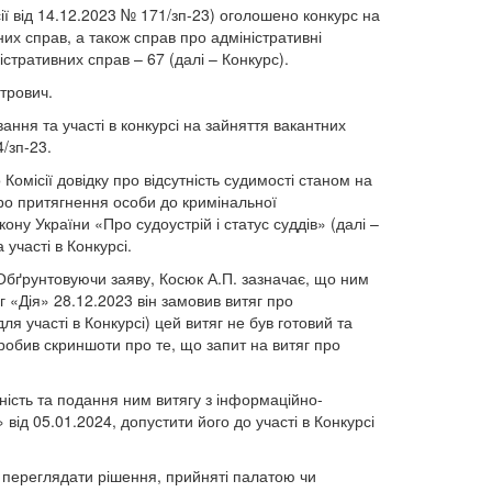
ії від 14.12.2023 № 171/зп-23) оголошено конкурс на
них справ, а також справ про адміністративні
стративних справ – 67 (далі – Конкурс).
етрович.
ання та участі в конкурсі на зайняття вакантних
/зп-23.
місії довідку про відсутність судимості станом на
про притягнення особи до кримінальної
ону України «Про судоустрій і статус суддів» (далі –
участі в Конкурсі.
 Обґрунтовуючи заяву, Косюк А.П. зазначає, що ним
г «Дія» 28.12.2023 він замовив витяг про
 участі в Конкурсі) цей витяг не був готовий та
робив скриншоти про те, що запит на витяг про
ність та подання ним витягу з інформаційно-
від 05.01.2024, допустити його до участі в Конкурсі
е переглядати рішення, прийняті палатою чи