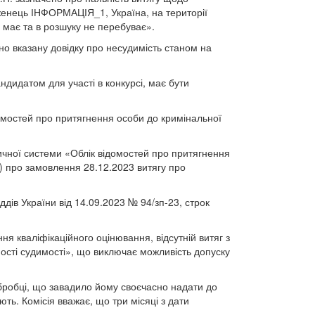
женець ІНФОРМАЦІЯ_1, Україна, на території
е має та в розшуку не перебуває».
о вказану довідку про несудимість станом на
ндидатом для участі в конкурсі, має бути
домостей про притягнення особи до кримінальної
тичної системи «Облік відомостей про притягнення
и) про замовлення 28.12.2023 витягу про
дів України від 14.09.2023 № 94/зп-23, строк
ня кваліфікаційного оцінювання, відсутній витяг з
ості судимості», що виключає можливість допуску
обробці, що завадило йому своєчасно надати до
ть. Комісія вважає, що три місяці з дати