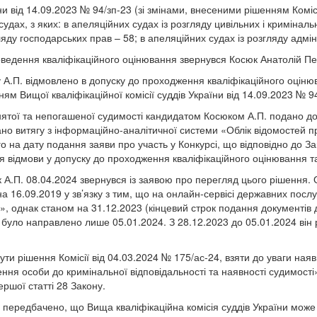
їни від 14.09.2023 № 94/зп-23 (зі змінами, внесеними рішенням Коміс
удах, з яких: в апеляційних судах із розгляду цивільних і криміналь
ду господарських прав – 58; в апеляційних судах із розгляду адміні
проведення кваліфікаційного оцінювання звернувся Косюк Анатолій П
 А.П. відмовлено в допуску до проходження кваліфікаційного оцінюв
м Вищої кваліфікаційної комісії суддів України від 14.09.2023 № 94
тої та непогашеної судимості кандидатом Косюком А.П. подано до Ко
ано витягу з інформаційно-аналітичної системи «Облік відомостей 
го на дату подання заяви про участь у Конкурсі, що відповідно до Зак
 відмови у допуску до проходження кваліфікаційного оцінювання та 
к А.П. 08.04.2024 звернувся із заявою про перегляд цього рішення.
а 16.09.2019 у зв’язку з тим, що на онлайн-сервісі державних послу
однак станом на 31.12.2023 (кінцевий строк подання документів для
 було направлено лише 05.01.2024. З 28.12.2023 до 05.01.2024 він 
и рішення Комісії від 04.03.2024 № 175/ас-24, взяти до уваги наяв
ня особи до кримінальної відповідальності та наявності судимості» 
ершої статті 28 Закону.
у передбачено, що Вища кваліфікаційна комісія суддів України мож