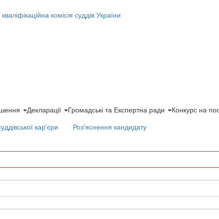
ішення
Декларації
Громадські та Експертна ради
Конкурс на по
суддівської кар'єри
Роз'яснення кандидату