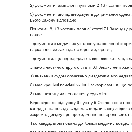
2) документи, визначені пунктами 2-13 частини першо
3) документи, що підтверджують дотримання однієї 
цього Закону відповідно.
Пунктами 8, 13 частини першої статті 71 Закону (у 
подає:
- документи з медичних установ установленої форми
наркологічних закладах охорони здоров’я;
- документи, що підтверджують відповідність кандида
Згідно з частиною другою статті 69 Закону не може
1) визнаний судом обмежено дієздатним або недієз
2) має хронічні психічні чи інші захворювання, що
3) має незняту чи непогашену судимість.
Відповідно до підпункту 9 пункту 5 Оголошення про 
кандидат на посаду судді має подати заяву згідно з
зокрема, довідку про проходження попереднього, пе
Так, кандидатом подано до Комісії медичну довідку
Комісією встановлено, що наданий Шевченком К.Т. 