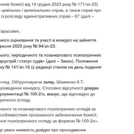
нням Комісії від 14 грудня 2023 року № 171/зп-23)
 цивільних і кримінальних справ, а також справ про
із розгляду адміністративних справ – 67 (далі –
Тарасович
.
ного оцінювання та участі в конкурсі на зайняття
вересня 2023 року №
94/зп-23.
ього, періодичного та позачергового психіатричних
оустрій і статус судів» (далі – Закон), Положення
оку № 141/зп-16 (у редакції станом на день подання
регляд. Обґрунтовуючи
заяву,
Шевченко К.Т.
проведення конкурсу. Стосовно відсутності
довідки
окументації № 100-2/о, вказує, що
відповідно до
ричного огляду.
чного та позачергового психіатричних оглядів за
собливостями програмного забезпечення Комісії,
дження психіатричного огляду за формою № 100-2о».
до уваги наявність довідки про проходження