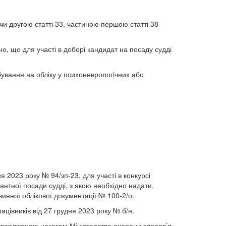
и другою статті 33, частиною першою статті 38
о, що для участі в доборі кандидат на посаду судді
ування на обліку у психоневрологічних або
 2023 року № 94/зп-23, для участі в конкурсі
антної посади судді, з якою необхідно надати,
инної облікової документації № 100-2/о.
цівників від 27 грудня 2023 року № б/н.
твердженою наказом Міністерства охорони здоров’я