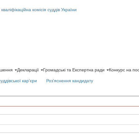
ішення
Декларації
Громадські та Експертна ради
Конкурс на по
суддівської кар'єри
Роз'яснення кандидату