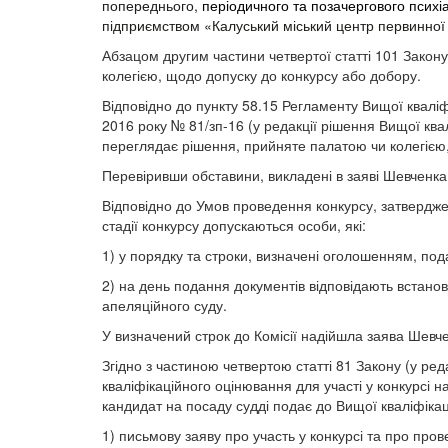
попереднього,
періодичного та позачергового психі
підприємством «Калуський міський центр первинної 
Абзацом другим частини четвертої статті 101 Закон
колегією, щодо допуску до конкурсу або добору.
Відповідно до пункту 58.15 Регламенту Вищої кваліфі
2016 року № 81/зп-16 (у редакції рішення Вищої квал
переглядає рішення, прийняте палатою чи колегією,
Перевіривши обставини, викладені в заяві Шевченка
Відповідно до Умов проведення конкурсу, затверджен
стадії конкурсу допускаються особи, які:
1) у порядку та строки, визначені оголошенням, под
2) на день подання документів відповідають встанов
апеляційного суду.
У визначений строк до Комісії надійшла заява Шевче
Згідно з частиною четвертою статті 81 Закону (у ре
кваліфікаційного оцінювання для участі у конкурсі 
кандидат на посаду судді подає до Вищої кваліфікаці
1) письмову заяву про участь у конкурсі та про про