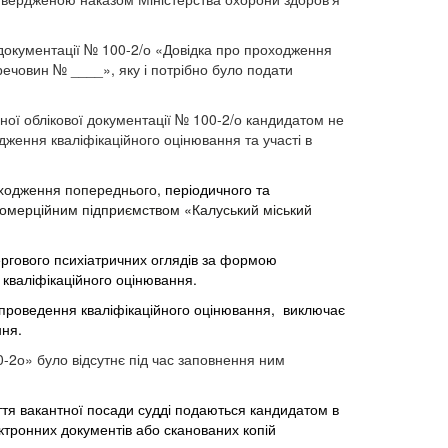
 документації № 100-2/о «Довідка про проходження
речовин № ____», яку і потрібно було подати
ої облікової документації № 100-2/о кандидатом не
ження кваліфікаційного оцінювання та участі в
оходження попереднього,
періодичного та
комерційним підприємством «Калуський міський
ргового психіатричних оглядів за формою
 кваліфікаційного оцінювання.
о проведення кваліфікаційного оцінювання, виключає
ння.
-2о» було відсутнє під час заповнення ним
яття вакантної посади судді подаються кандидатом в
ктронних документів або сканованих копій