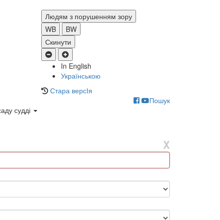
Людям з порушенням зору
WB
BW
Скинути
In English
Українською
Стара версІя
Пошук
саду судді
X