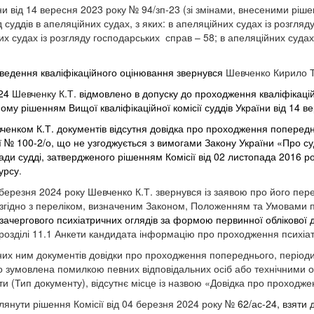
ни від 14 вересня 2023 року № 94/зп-23 (зі змінами, внесеними ріше
уддів в апеляційних судах, з яких: в апеляційних судах із розгляду
х судах із розгляду господарських справ – 58; в апеляційних судах 
проведення кваліфікаційного оцінювання звернувся
Шевченко Кирило 
24
Шевченку К.Т.
відмовлено в допуску до проходження кваліфікацій
ому рішенням Вищої кваліфікаційної комісії суддів України від 14 
ченком К.Т. документів
відсутня довідка про проходження попередн
ї №
100-2/о, що не узгоджується з вимогами Закону України «Про суд
ди судді, затвердженого рішенням Комісії від 02 листопада 2016 р
урсу
.
 березня 2024 року Шевченко К.Т. звернувся із заявою про його пе
 згідно з переліком, визначеним Законом, Положенням та Умовами 
ачергового психіатричних оглядів за формою первинної облікової д
розділі 11.1 Анкети кандидата інформацію про проходження психіат
аних ним документів довідки про проходження попереднього, періоди
о зумовлена помилкою певних відповідальних осіб або технічними о
чати (Тип документу), відсутнє місце із назвою «Довідка про прохо
янути рішення Комісії від 04 березня 2024 року №
62/ас-24, взяти 