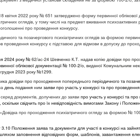
 18 квітня 2022 року № 651 затверджено форму первинної облікової
атричних оглядів, у тому числі на предмет вживання психоактивних 
в оголошенні про проведення конкурсу.
дичного та позачергового психіатричних оглядів за формою первинн
в проведення конкурсу є підставою для відмови в допуску до проход
ня 2024 року №
62/ас-24 Шевченко К.Т. надав копію довідки про пр
винної облікової документації № 100-2/о
, виданої Комунальним не
6 грудня 2023 року №1299
.
ника
довідки про проходження попереднього
періодичного та позаче
на
день подання
ним
заяви про участь у конкурсі та про проведення
и серед документів, долучених до заяви
про участь у конкурсі та пр
, оскільки свідчить про їх невідповідність вимогами Закону і Положе
 «Довідка про проходження психіатричного огляду за формою № 100
у 3.10 Положення заява та документи для участі в конкурсі на зайн
 шляхом заповнення відповідних форм, шаблонів, завантаження еле