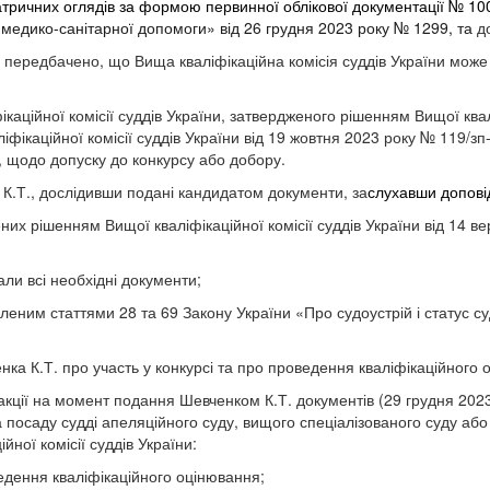
атричних оглядів за формою первинної облікової документації № 10
медико-санітарної допомоги» від 26 грудня 2023 року № 1299, та
до
у передбачено, що Вища кваліфікаційна комісія суддів України мож
каційної комісії суддів України, затвердженого рішенням Вищої квалі
іфікаційної комісії суддів України від 19 жовтня 2023 року № 119/зп
 щодо допуску до конкурсу або добору.
 К.Т., дослідивши подані кандидатом документи, за
слухавши доповід
их рішенням Вищої кваліфікаційної комісії суддів України від 14 ве
али всі необхідні документи;
леним статтями 28 та 69 Закону України «Про судоустрій і статус с
нка К.Т. про участь у конкурсі та про проведення кваліфікаційного 
дакції на момент подання Шевченком К.Т. документів (29 грудня 20
на посаду судді апеляційного суду, вищого спеціалізованого суду 
йної комісії суддів України:
ведення кваліфікаційного оцінювання;