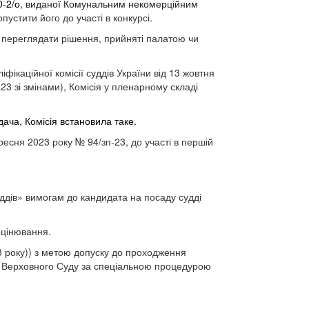
0-2/о
, виданої Комунальним некомерційним
пустити його до участі в конкурсі.
е переглядати рішення, прийняті палатою чи
фікаційної комісії суддів України від 13 жовтня
-23 зі змінами), Комісія у пленарному складі
ача, Комісія встановила таке.
ресня 2023 року № 94/зп-23, до участі в першій
уддів» вимогам до кандидата на посаду судді
оцінювання.
23 року)) з метою допуску до проходження
або Верховного Суду за спеціальною процедурою