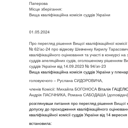
Паперова
Місце зберігання:
Вища кваліфікаційна комісія суддів України
01.05.2024
Про перегляд рішення Вищої кваліфікаційної комісії 
№ 62/ас-24 про відмову Шевченку Кирилу Тарасович
кваліфікаційного оцінювання та участі в конкурсі на
суддів апеляційних судів, оголошеному рішенням Вищ
суддів України від 14.09.2023 № 94/зп-23
Вища кваліфікаційна комісія суддів України у плена
головуючого – Руслана СИДОРОВИЧА,
членів Комісії: Михайла БОГОНОСА
Віталія
ГАЦЕЛ
Андрія ПАСІЧНИКА, Романа САБОДАША (доповідач)
розглянувши питання про
перегляд рішення
Вищої к
допуску до проходження кваліфікаційного оцінюванн
кваліфікаційної комісії суддів України від 14 вересн
встановила: