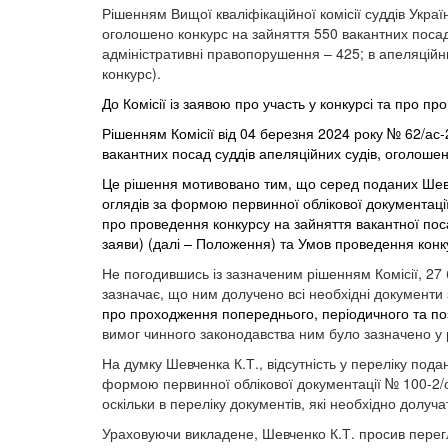
Рішенням Вищої кваліфікаційної комісії суддів Украї
оголошено конкурс на зайняття 550 вакантних посад с
адміністративні правопорушення – 425; в апеляційни
конкурс).
До Комісії із заявою про участь у конкурсі та про 
Рішенням
Комісії
від
04
березня
2024
року
№
62/ас-
вакантних посад суддів апеляційних судів, оголошен
Це рішення мотивовано тим, що серед поданих Шев
оглядів за формою первинної облікової документаці
про проведення конкурсу на зайняття вакантної поса
заяви) (далі – Положення) та Умов проведення конк
Не погодившись із зазначеним рішенням Комісії, 27
зазначає, що ним долучено всі необхідні документи
про проходження попереднього, періодичного та поз
вимог чинного законодавства ним було зазначено у 
На думку Шевченка К.Т., відсутність у переліку под
формою первинної облікової документації № 100-2/
оскільки в переліку документів, які необхідно долу
Ураховуючи викладене, Шевченко К.Т. просив перегл