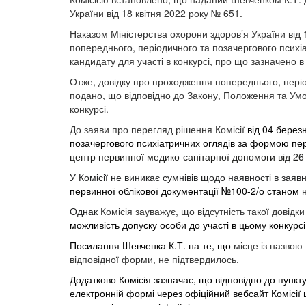
України від 18 квітня 2022 року № 651.
Наказом Міністерства охорони здоров’я України від
попереднього, періодичного та позачергового психі
кандидату для участі в конкурсі, про що зазначено 
Отже, довідку про проходження попереднього, періо
подано, що відповідно до Закону, Положення та Умо
конкурсі.
До заяви про перегляд рішення Комісії
від
04
берез
позачергового психіатричних оглядів за формою пер
центр первинної медико-санітарної допомоги від 2
У Комісії не виникає сумнівів щодо наявності в заяв
первинної облікової документації №100-2/о станом
Однак
Комісія зауважує, що відсутність такої довідк
можливість допуску особи до участі в цьому конкурсі
Посилання Шевченка К.Т. на те, що
місце із назвою
відповідної форми, не підтвердилось.
Додатково Комісія зазначає, що відповідно до пункт
електронній формі через офіційний вебсайт Комісії