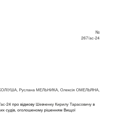
№
267/ас-24
 КОЛІУША, Руслана МЕЛЬНИКА, Олексія ОМЕЛЬЯНА,
/ас-24
про відмову
Шевченку Кирилу Тарасовичу
в
йних судів, оголошеному рішенням Вищої