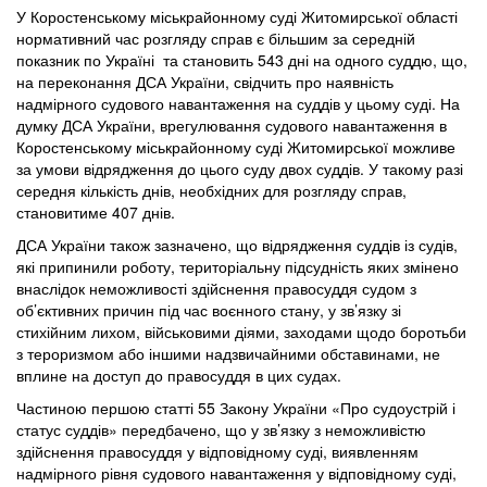
У Коростенському міськрайонному суді Житомирської області
нормативний час розгляду справ є більшим за середній
показник по Україні та становить 543 дні на одного суддю, що,
на переконання ДСА України, свідчить про наявність
надмірного судового навантаження на суддів у цьому суді. На
думку ДСА України, врегулювання судового навантаження в
Коростенському міськрайонному суді Житомирської можливе
за умови відрядження до цього суду двох суддів. У такому разі
середня кількість днів, необхідних для розгляду справ,
становитиме 407 днів.
ДСА України також зазначено, що відрядження суддів із судів,
які припинили роботу, територіальну підсудність яких змінено
внаслідок неможливості здійснення правосуддя судом з
об’єктивних причин під час воєнного стану, у зв’язку зі
стихійним лихом, військовими діями, заходами щодо боротьби
з тероризмом або іншими надзвичайними обставинами, не
вплине на доступ до правосуддя в цих судах.
Частиною першою статті 55 Закону України «Про судоустрій і
статус суддів» передбачено, що у зв’язку з неможливістю
здійснення правосуддя у відповідному суді, виявленням
надмірного рівня судового навантаження у відповідному суді,