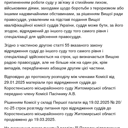
припиненням роботи суду у зв’язку зі стихійним лихом,
військовими діями, заходами щодо боротьби з тероризмом або
іншими надзвичайними обставинами, за рішенням Вищої ради
правосуддя, ухваленим на підставі подання Вищої
кваліфікаційної комісії суддів України, суддя може бути, за його
згодою, відряджений до іншого суду того самого рівня і
спеціалізації для здійснення правосуддя.
Згідно з частиною другою статті 55 вказаного закону
відрядження судді до іншого суду того самого рівня і
спеціалізації здійснюється на строк, що визначається Вищою
радою правосуддя, але не більше ніж на один рік, крім
випадків, передбачених абзацом другим цієї частини.
Відповідно до протоколу розподілу між членами Комісії від
29.01.2025 матеріали про відрядження суддів до
Коростенського міськрайонного суду Житомирської області
передано члену Комісії Пасічнику А.В.
Рішенням Комісії у складі Першої палати від 19.02.2025 № 20/
пс-25 строк розгляду питання про відрядження суддів до
Коростенського міськрайонного суду Житомирської області
продовжено до 19.03.2025.
На виконання вимог пункту 2 розділу III Порядку відрядження