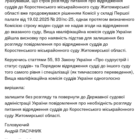
Урахувавши, що строк розгляду питання про відрядження
суддів до Коростенського міськрайонного суду Житомирської
області вже продовжувався рішенням Комісії у складі Першої
палати від 19.02.2025 № 20/пс-25, однак протягом визначеного
Комісією строку жоден суддя не надав згоди на відрядження
до вказаного суду, Вища кваліфікаційна комісія суддів України
дійшла висновку про наявність підстав для залишення без
розгляду повідомлення про відрядження суддів до
Коростенського міськрайонного суду Житомирської області.
Керуючись статтями 55, 93 Закону України «Про судоустрій і
статус суддів» та Порядком відрядження судді до іншого суду
того самого рівня і спеціалізації (як тимчасового переведення),
Вища кваліфікаційна комісія суддів України одноголосно
вирішила:
залишити без розгляду та повернути до Державної судової
адміністрації України повідомлення про необхідність розгляду
питання відрядження суддів до Коростенського міськрайонного
суду Житомирської області.
Головуючий
Андрій ПАСІЧНИК