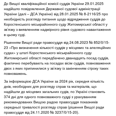
До Вищої кваліфікаційної комісії суддів України 29.01.2025
надійшло повідомлення Державної судової адміністрації
України (далі – ДСА України) від 28.01.2025 № 8-2116/25 про
необхідність розгляду питання щодо відрядження суддів до
Коростенського міськрайонного суду Житомирської області у
зв’язку з виявленням надмірного рівня судового навантаження
в цьому суді.
Рішенням Вищої ради правосуддя від 24.08.2023 № 852/0/15-
23 «Про визначення кількості суддів у місцевих та апеляційних
судах» у штаті Коростенського міськрайонного суду
Житомирської області передбачено дванадцять посад суддів,
фактично перебувають на посадах вісім суддів, повноваження
двох з яких припинилися у зв’язку із закінченням строку таких
повноважень.
За інформацією ДСА України за 2024 рік, середня кількість
днів, необхідних для розгляду справ та матеріалів, що
надійшли до місцевих загальних судів, по Україні становить
374 дні для одного повноважного судді з урахуванням
рекомендованих Вищою радою правосуддя показників
середньої тривалості розгляду справ (рішення Вищої ради
правосуддя від 24.11.2020 № 3237/0/15-20).