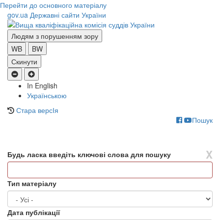
Перейти до основного матеріалу
gov.ua
Державні сайти України
Людям з порушенням зору
WB
BW
Скинути
In English
Українською
Стара версІя
Пошук
Toggle
navigati
X
Будь ласка введіть ключові слова для пошуку
Тип матеріалу
Дата публікації