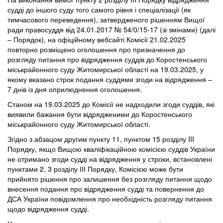
судді до іншого суду того самого рівня і спеціалізації (як
тимчасового переведення), затвердженого рішенням Вищої
ради правосуддя від 24.01.2017 № 54/0/15-17 (зі змінами) (далі
– Порядок), на офіційному вебсайті Комісії 21.02.2025
повторно розміщено оголошення про призначення до
розгляду питання про відрядження суддів до Коростенського
міськрайонного суду Житомирської області на 19.03.2025, у
якому вказано строк подання суддями згоди на відрядження –
7 днів із дня оприлюднення оголошення.
Станом на 19.03.2025 до Комісії не надходили згоди суддів, які
виявили бажання бути відрядженими до Коростенського
міськрайонного суду Житомирської області.
Згідно з абзацом другим пункту 11, пунктом 15 розділу III
Порядку, якщо Вищою кваліфікаційною комісією суддів України
не отримано згоди судді на відрядження у строки, встановлені
пунктами 2, 3 розділу ІІІ Порядку, Комісією може бути
прийнято рішення про залишення без розгляду питання щодо
внесення подання про відрядження судді та повернення до
ДСА України повідомлення про необхідність розгляду питання
щодо відрядження судді.