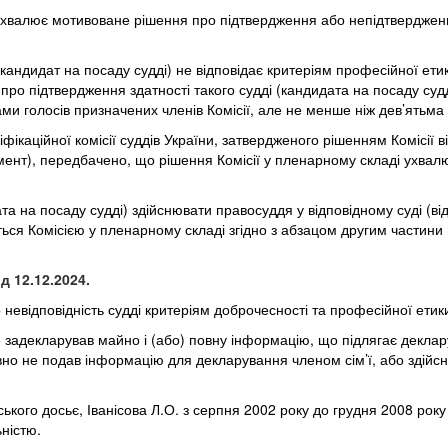
 ухвалює мотивоване рішення про підтвердження або непідтвердження
андидат на посаду судді) не відповідає критеріям професійної етик
ро підтвердження здатності такого судді (кандидата на посаду суд
ми голосів призначених членів Комісії, але не менше ніж дев’ятьма
каційної комісії суддів України, затвердженого рішенням Комісії від
ламент), передбачено, що рішення Комісії у пленарному складі ухва
а на посаду судді) здійснювати правосуддя у відповідному суді (відп
ься Комісією у пленарному складі згідно з абзацом другим частини 
ід 12.12.2024
.
 невідповідність судді критеріям доброчесності та професійної етик
е задекларував майно і (або) повну інформацію, що підлягає деклару
авно не подав інформацію для декларування членом сім’ї, або здійс
ського досьє, Іванісова Л.О. з серпня 2002 року до грудня 2008 ро
ністю.