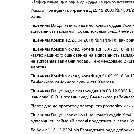
І. Інформація про кар’єру судді та проходження
Указом Президента України від 22.12.2009 № 1091/2
років.
Рішенням Вищої кваліфікаційної комісії суддів Укра
відповідність займаній посаді, зокрема судді Ленінс
Рішенням Комісії від 23.04.2018 № 91/зп-18 Іванісо
Рішенням Комісії у складі колегії від 13.07.2018 № 
кваліфікаційного оцінювання на відповідність займа
не відповідає займаній посаді. Рекомендовано Вищій
Харкова.
Рішенням Комісії у складі колегії від 21.09.2018 №
Ленінського районного суду міста Харкова.
Рішенням Вищої ради правосуддя від 03.12.2020 № 3
Іванісової Л.О. з посади судді Ленінського районног
Відповідно до протоколу повторного розподілу між 
Рішенням Вищої кваліфікаційної комісії суддів Украї
відповідність займаній посаді продовжити зі стадії 
До Комісії 16.12.2024 від Громадської ради доброчес