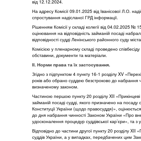
від
12.12.2024.
На адресу Комісії 09.01.2025 від Іванісової Л.О. н
спростування надісланої ГРД інформації.
Рішенням Комісії у складі колегії від 04.02.2025 № 
оцінювання на відповідність займаній посаді набрал
відповідності судді Ленінського районного суду міста
Комісією у пленарному складі проведено співбесіду із
обставини, документи та матеріали.
ІІ. Норми права та їх застосування.
Згідно з підпунктом 4 пункту 16-1 розділу XV «Перех
років або обрано суддею безстроково до набрання ч
визначеному законом.
Частиною першою пункту 20 розділу XII «Прикінцеві 
займаній посаді судді, якого призначено на посаду
Конституції України (щодо правосуддя)», оцінюється
до дня набрання чинності Законом України «Про внес
удосконалення процедур суддівської кар’єри», та з
Відповідно до частини другої пункту 20 розділу XII 
суддів України, а у випадках, передбачених цим Зако