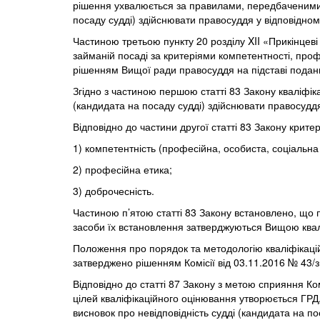
рішення ухвалюється за правилами, передбаченими 
посаду судді) здійснювати правосуддя у відповідному
Частиною третьою пункту 20 розділу XII «Прикінцев
займаній посаді за критеріями компетентності, профе
рішенням Вищої ради правосуддя на підставі подання 
Згідно з частиною першою статті 83 Закону кваліфі
(кандидата на посаду судді) здійснювати правосуддя
Відповідно до частини другої статті 83 Закону крите
1) компетентність (професійна, особиста, соціальна
2) професійна етика;
3) доброчесність.
Частиною п’ятою статті 83 Закону встановлено, що п
засоби їх встановлення затверджуються Вищою квалі
Положення про порядок та методологію кваліфікацій
затверджено рішенням Комісії від 03.11.2016 № 43/зп
Відповідно до статті 87 Закону з метою сприяння Ком
цілей кваліфікаційного оцінювання утворюється ГРД, 
висновок про невідповідність судді (кандидата на по