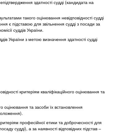
підтвердження здатності судді (кандидата на
ультатами такого оцінювання невідповідності судді
ння є підставою для звільнення судді з посади за
місії суддів України.
дів України з метою визначення здатності судді
овідності критеріям кваліфікаційного оцінювання та
го оцінювання та засоби їх встановлення
Положення).
) критеріям професійної етики та доброчесності для
саду судді), а за наявності відповідних підстав –