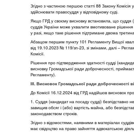
Згідно з частиною першою статті 88 Закону Комісія
здійснювати правосуддя у відповідному суді.
Якщо ГРД у своєму висновку встановила, що суддя (к
суддів України може ухвалити вмотивоване рішення п
у разі, якщо таке рішення підтримане двома третина
Абзацом першим пункту 101 Регламенту Вищої кваліфі
від 19.10.2023 № 119/зп-23, зі змінами, далі – Рег
Комісії.
Рішення про підтвердження здатності судді (кандидат
висновку Громадської ради доброчесності, приймаєт
Регламенту).
ІІІ. Висновок Громадської ради доброчесності
в
До Комісії 16.12.2024 від ГРД надійшов висновок про
1. Суддя (кандидат на посаду судді) безпідставно н
завищив обсяг і (або) вартість майна, або безпідст
законодавством строків.
Згідно з відомостями, наявними в матеріалах суддів
має свідоцтво на право зайняття адвокатською діяль