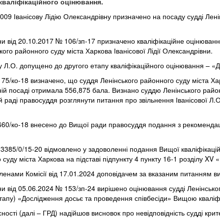
 кваліфікаційного оцінювання.
009 Іванісову Лідію Олександрівну призначено на посаду судді Лені
їни від 20.10.2017 № 106/зп-17 призначено кваліфікаційне оцінюванн
ького районного суду міста Харкова Іванісової Лідії Олександрівни.
ву Л.О. допущено до другого етапу кваліфікаційного оцінювання – «
1175/ко-18 визначено, що суддя Ленінського районного суду міста Ха
ній посаді отримала 556,875 бала. Визнано суддю Ленінського район
 раді правосуддя розглянути питання про звільнення Іванісової Л.О
 1660/ко-18 внесено до Вищої ради правосуддя подання з рекомендаці
385/0/15-20 відмовлено у задоволенні подання Вищої кваліфікаційно
о суду міста Харкова на підставі підпункту 4 пункту 16-1 розділу XV
членами Комісії від 17.01.2024 доповідачем за вказаним питанням в
ни від 05.06.2024 № 153/зп-24 вирішено оцінювання судді Ленінськог
(етапу) «Дослідження досьє та проведення співбесіди» Вищою кваліфік
ності (далі – ГРД) надійшов висновок про невідповідність судді кри