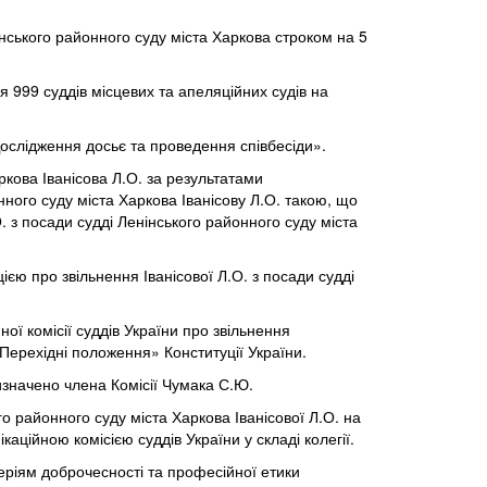
нського районного суду міста Харкова строком на 5
я 999 суддів місцевих та апеляційних судів на
Дослідження досьє та проведення співбесіди».
ркова Іванісова Л.О. за результатами
ного суду міста Харкова Іванісову Л.О. такою, що
. з посади судді Ленінського районного суду міста
єю про звільнення Іванісової Л.О. з посади судді
ї комісії суддів України про звільнення
 «Перехідні положення» Конституції України.
изначено члена Комісії Чумака С.Ю.
о районного суду міста Харкова Іванісової Л.О. на
аційною комісією суддів України у складі колегії.
теріям доброчесності та професійної етики