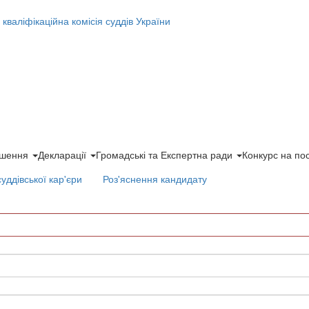
ішення
Декларації
Громадські та Експертна ради
Конкурс на по
суддівської кар'єри
Роз'яснення кандидату