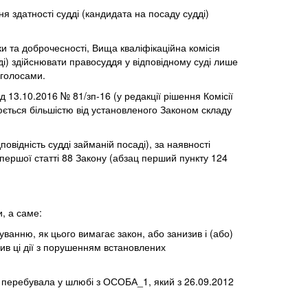
 здатності судді (кандидата на посаду судді)
и та доброчесності, Вища кваліфікаційна комісія
ді) здійснювати правосуддя у відповідному суді лише
 голосами.
 13.10.2016 № 81/зп-16 (у редакції рішення Комісії
люється більшістю від установленого Законом складу
овідність судді займаній посаді), за наявності
першої статті 88 Закону (абзац перший пункту 124
и, а саме:
ванню, як цього вимагає закон, або занизив і (або)
нив ці дії з порушенням встановлених
ку перебувала у шлюбі з ОСОБА_1, який з 26.09.2012