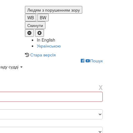
Людям з порушенням зору
WB
BW
Скинути
In English
Українською
Стара версІя
Пошук
саду судді
X