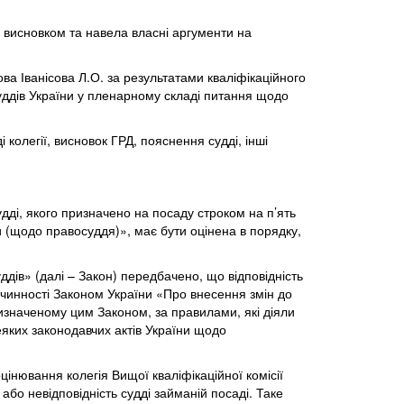
з висновком та навела власні аргументи на
ова Іванісова Л.О. за результатами кваліфікаційного
суддів України у пленарному складі питання щодо
 колегії, висновок ГРД, пояснення судді, інші
удді, якого призначено на посаду строком на п’ять
 (щодо правосуддя)», має бути оцінена в порядку,
ддів» (далі – Закон) передбачено, що відповідність
 чинності Законом України «Про внесення змін до
 визначеному цим Законом, за правилами, які діяли
еяких законодавчих актів України щодо
цінювання колегія Вищої кваліфікаційної комісії
або невідповідність судді займаній посаді. Таке