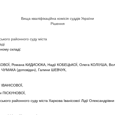
Вища кваліфікаційна комісія суддів України
Рішення
ського районного суду міста
аді
рному складі:
ЛКОВОЇ, Романа КИДИСЮКА, Надії КОБЕЦЬКОЇ, Олега КОЛІУША, В
ЧУМАКА (доповідач), Галини ШЕВЧУК,
ії ІВАНІСОВОЇ,
ги ПІСКУНОВОЇ,
ського районного суду міста Харкова Іванісової Лідії Олександрівни