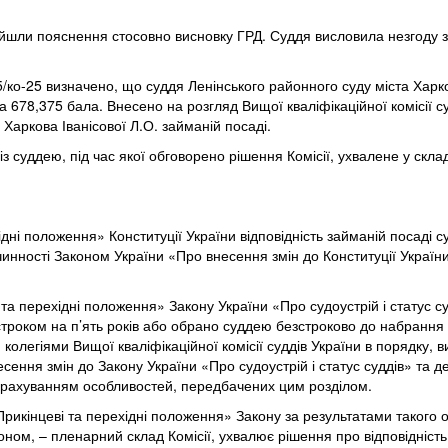
адійшли пояснення стосовно висновку ГРД. Суддя висловила незгоду 
15/ко-25 визначено, що суддя Ленінського районного суду міста Харк
а 678,375 бала. Внесено на розгляд Вищої кваліфікаційної комісії 
 Харкова Іванісової Л.О. займаній посаді.
 суддею, під час якої обговорено рішення Комісії, ухвалене у складі
ідні положення» Конституції України відповідність займаній посаді с
инності Законом України «Про внесення змін до Конституції України
та перехідні положення» Закону України «Про судоустрій і статус су
 строком на п’ять років або обрано суддею безстроково до набрання
 колегіями Вищої кваліфікаційної комісії суддів України в порядку,
ення змін до Закону України «Про судоустрій і статус суддів» та д
 урахуванням особливостей, передбачених цим розділом.
«Прикінцеві та перехідні положення» Закону за результатами такого о
ном, – пленарний склад Комісії, ухвалює рішення про відповідність 