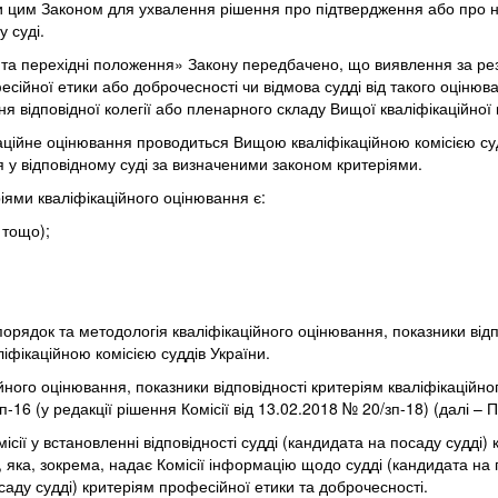
цим Законом для ухвалення рішення про підтвердження або про не
 суді.
і та перехідні положення» Закону передбачено, що виявлення за рез
сійної етики або доброчесності чи відмова судді від такого оцінюва
відповідної колегії або пленарного складу Вищої кваліфікаційної ко
каційне оцінювання проводиться Вищою кваліфікаційною комісією суд
 у відповідному суді за визначеними законом критеріями.
ріями кваліфікаційного оцінювання є:
 тощо);
орядок та методологія кваліфікаційного оцінювання, показники відп
фікаційною комісією суддів України.
ного оцінювання, показники відповідності критеріям кваліфікаційно
-16 (у редакції рішення Комісії від 13.02.2018 № 20/зп-18) (далі – 
ісії у встановленні відповідності судді (кандидата на посаду судді
яка, зокрема, надає Комісії інформацію щодо судді (кандидата на по
саду судді) критеріям професійної етики та доброчесності.