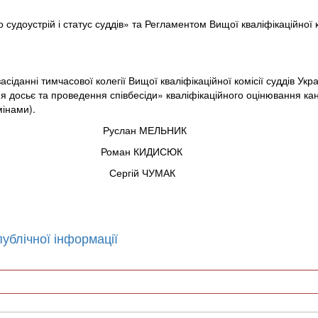
судоустрій і статус суддів» та Регламентом Вищої кваліфікаційної ко
іданні тимчасової колегії Вищої кваліфікаційної комісії суддів Укр
я досьє та проведення співбесіди» кваліфікаційного оцінювання ка
мінами).
лан МЕЛЬНИК
оман КИДИСЮК
ЧУМАК
ублічної інформації