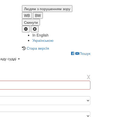
Людям з порушенням зору
WB
BW
Скинути
In English
Українською
Стара версІя
Пошук
саду судді
X