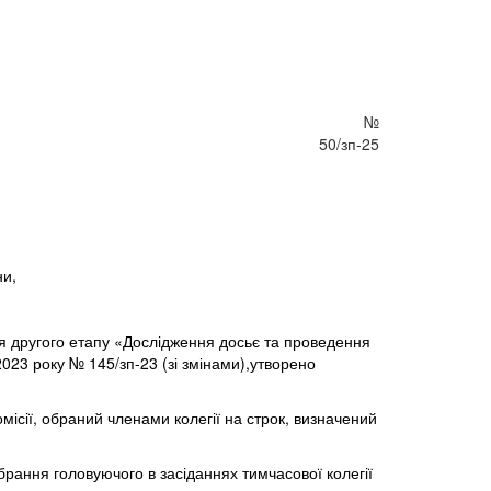
№
50/зп-25
ни,
ня другого етапу «Дослідження досьє та проведення
2023 року № 145/зп-23 (зі змінами),утворено
омісії, обраний членами колегії на строк, визначений
брання головуючого в засіданнях тимчасової колегії