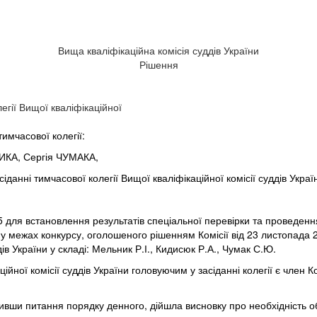
Вища кваліфікаційна комісія суддів України
Рішення
егії Вищої кваліфікаційної
тимчасової колегії:
ИКА, Сергія ЧУМАКА,
анні тимчасової колегії Вищої кваліфікаційної комісії суддів Украї
25 для встановлення результатів спеціальної перевірки та проведен
 у межах конкурсу, оголошеного рішенням Комісії від 23 листопада 
ів України у складі: Мельник Р.І., Кидисюк Р.А., Чумак С.Ю.
ійної комісії суддів України головуючим у засіданні колегії є член К
ривши питання порядку денного, дійшла висновку про необхідність о