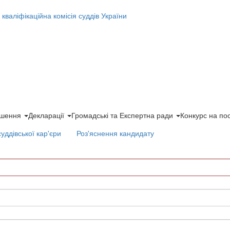
ішення
Декларації
Громадські та Експертна ради
Конкурс на по
суддівської кар'єри
Роз'яснення кандидату