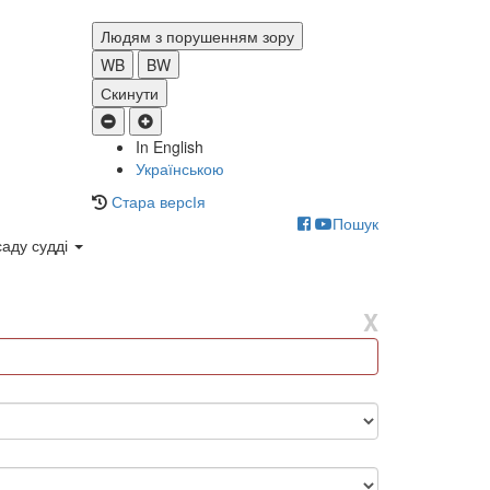
Людям з порушенням зору
WB
BW
Скинути
In English
Українською
Стара версІя
Пошук
саду судді
X