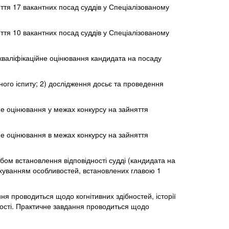
яття 17 вакантних посад суддів у Спеціалізованому
яття 10 вакантних посад суддів у Спеціалізованому
 кваліфікаційне оцінювання кандидата на посаду
йного іспиту; 2) дослідження досьє та проведення
йне оцінювання у межах конкурсу на зайняття
йне оцінювання в межах конкурсу на зайняття
обом встановлення відповідності судді (кандидата на
ахуванням особливостей, встановлених главою 1
я проводиться щодо когнітивних здібностей, історії
ійності. Практичне завдання проводиться щодо