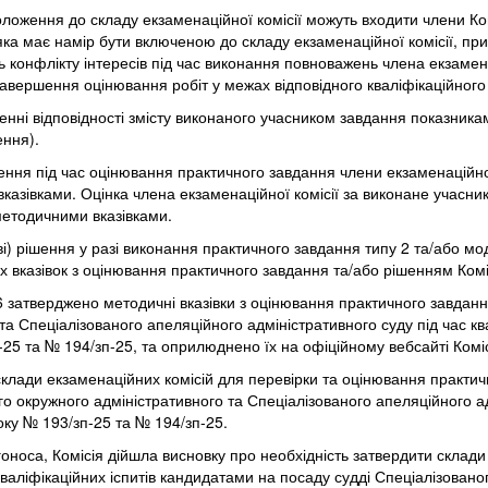
оложення до складу екзаменаційної комісії можуть входити члени Коміс
, яка має намір бути включеною до складу екзаменаційної комісії, п
ь конфлікту інтересів під час виконання повноважень члена екзамена
ершення оцінювання робіт у межах відповідного кваліфікаційного 
енні відповідності змісту виконаного учасником завдання показника
ення).
оження під час оцінювання практичного завдання члени екзаменаційн
вказівками. Оцінка члена екзаменаційної комісії за виконане учасн
методичними вказівками.
ові) рішення у разі виконання практичного завдання типу 2 та/або м
х вказівок з оцінювання практичного завдання та/або рішенням Коміс
26 затверджено методичні вказівки з оцінювання практичного завдан
та Спеціалізованого апеляційного адміністративного суду під час кв
-25 та № 194/зп-25, та оприлюднено їх на офіційному вебсайті Коміс
клади екзаменаційних комісій для перевірки та оцінювання практичн
го окружного адміністративного та Спеціалізованого апеляційного ад
оку № 193/зп-25 та № 194/зп-25.
носа, Комісія дійшла висновку про необхідність затвердити склади 
валіфікаційних іспитів кандидатами на посаду судді Спеціалізовано