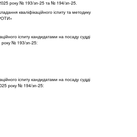
2025 року № 193/зп-25 та № 194/зп-25.
кладання кваліфікаційного іспиту та методику
ПРОТИ»
каційного іспиту кандидатами на посаду судді
 року № 193/зп-25:
каційного іспиту кандидатами на посаду судді
025 року № 194/зп-25: