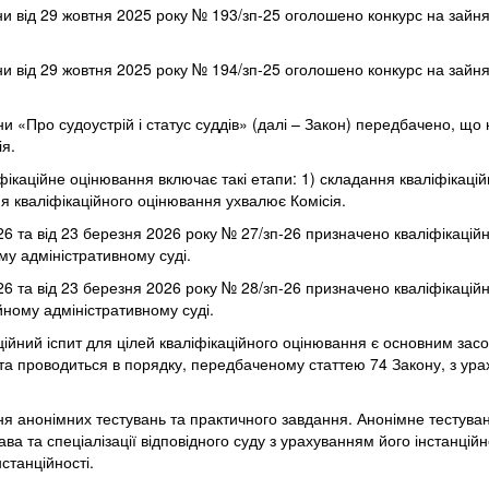
їни від 29 жовтня 2025 року № 193/зп-25 оголошено конкурс на зайн
їни від 29 жовтня 2025 року № 194/зп-25 оголошено конкурс на зайн
и «Про судоустрій і статус суддів» (далі – Закон) передбачено, що
ія.
іфікаційне оцінювання включає такі етапи: 1) складання кваліфікаці
ня кваліфікаційного оцінювання ухвалює Комісія.
26 та від 23 березня 2026 року № 27/зп-26 призначено кваліфікаці
му адміністративному суді.
26 та від 23 березня 2026 року № 28/зп-26 призначено кваліфікаці
йному адміністративному суді.
аційний іспит для цілей кваліфікаційного оцінювання є основним зас
 та проводиться в порядку, передбаченому статтею 74 Закону, з ур
я анонімних тестувань та практичного завдання. Анонімне тестуванн
рава та спеціалізації відповідного суду з урахуванням його інстанц
нстанційності.