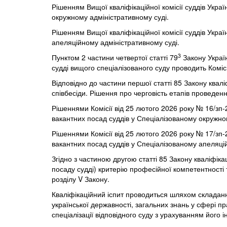
Рішенням Вищої кваліфікаційної комісії суддів Укра
окружному адміністративному суді.
Рішенням Вищої кваліфікаційної комісії суддів Укра
апеляційному адміністративному суді.
3
Пунктом 2 частини четвертої статті 79
Закону Україн
судді вищого спеціалізованого суду проводить Коміс
Відповідно до частини першої статті 85 Закону квал
співбесіди. Рішення про черговість етапів проведен
Рішеннями Комісії від 25 лютого 2026 року № 16/зп-
вакантних посад суддів у Спеціалізованому окружно
Рішеннями Комісії від 25 лютого 2026 року № 17/зп-
вакантних посад суддів у Спеціалізованому апеляці
Згідно з частиною другою статті 85 Закону кваліфік
посаду судді) критерію професійної компетентності
розділу V Закону.
Кваліфікаційний іспит проводиться шляхом складанн
української державності, загальних знань у сфері п
спеціалізації відповідного суду з урахуванням його і