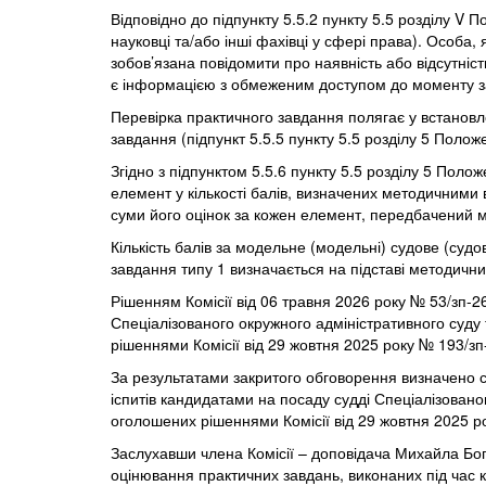
Відповідно до підпункту 5.5.2 пункту 5.5 розділу V П
науковці та/або інші фахівці у сфері права). Особа
зобов’язана повідомити про наявність або відсутніст
є інформацією з обмеженим доступом до моменту зав
Перевірка практичного завдання полягає у встановл
завдання (підпункт 5.5.5 пункту 5.5 розділу 5 Полож
Згідно з підпунктом 5.5.6 пункту 5.5 розділу 5 Пол
елемент у кількості балів, визначених методичними 
суми його оцінок за кожен елемент, передбачений 
Кількість балів за модельне (модельні) судове (суд
завдання типу 1 визначається на підставі методични
Рішенням Комісії від 06 травня 2026 року № 53/зп-
Спеціалізованого окружного адміністративного суду 
рішеннями Комісії від 29 жовтня 2025 року № 193/зп
За результатами закритого обговорення визначено с
іспитів кандидатами на посаду судді Спеціалізовано
оголошених рішеннями Комісії від 29 жовтня 2025 р
Заслухавши члена Комісії – доповідача Михайла Бого
оцінювання практичних завдань, виконаних під час к