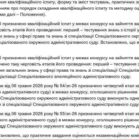
ня кваліфікаційного іспиту, форму та зміст тестувань, практичних з
нням про порядок складання кваліфікаційного іспиту та методику 
нами далі – Положення).
6 призначено кваліфікаційний іспит у межах конкурсу на зайняття 
овість етапів його проведення: перший – тестування знань з історії 
их знань у сфері права та знань зі спеціалізації Спеціалізованого ок
еціалізованого окружного адміністративного суду. Встановлено, що 
6 призначено кваліфікаційний іспит у межах конкурсу на зайняття в
ено таку черговість етапів його проведення: перший – тестування зн
ння загальних знань у сфері права та знань зі спеціалізації Спеціал
іалізації Спеціалізованого апеляційного адміністративного суду.
їни від 06 травня 2026 року № 54/зп-26 призначено четвертий етап к
го адміністративного суду) в межах конкурсу, оголошеного рішенням 
Спеціалізованого окружного адміністративного суду виконують одне
і спеціалізації Спеціалізованого окружного адміністративного суду,
їни від 06 травня 2026 року № 55/зп-26 призначено четвертий етап к
йного адміністративного суду) в межах конкурсу, оголошеного рішенн
ді Спеціалізованого окружного адміністративного суду виконують д
становлено, що практичне завдання оцінюється екзаменаційною коміс