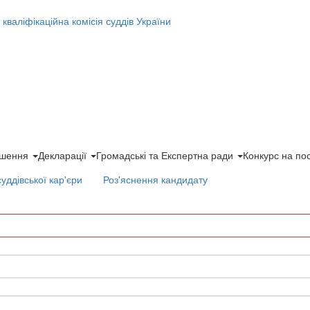
ішення
Декларації
Громадські та Експертна ради
Конкурс на по
суддівської кар'єри
Роз'яснення кандидату