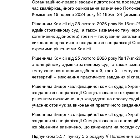
Організаційно-правові засади підготовки та проведен
час кваліфікаційного оцінювання визначено Положе
Комісії від 19 червня 2024 року № 185/зп-24 (зі змі
Рішенням Комісії від 25 лютого 2026 року № 16/зп-2
адміністративному суді, а також визначено таку черг
когнітивних здібностей; третій – тестування загальн
виконання практичного завдання зі спеціалізації Сп
окремими рішеннями Комісії.
Рішенням Комісії від 25 лютого 2026 року № 17/зп-2
апеляційному адміністративному суді, а також визнач
тестування когнітивних здібностей; третій – тестува
четвертий – виконання практичного завдання зі спец
Рішенням Вищої кваліфікаційної комісії суддів Укра
завдання зі спеціалізації Спеціалізованого окружно
рішенням визначено, що кандидати на посаду судді 
учасник отримує за виконання практичного завдання з
Рішенням Вищої кваліфікаційної комісії суддів Укра
завдання зі спеціалізації Спеціалізованого апеляці
же рішенням визначено, що кандидати на посаду суд
Підпунктом 5.5.1 пункту 5.5 розділу V Положення в