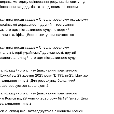
авдань, методику оцінювання результатів іспиту під
оцінювання кандидатів, затвердженим рішенням
вакантних посад суддів у Спеціалізованому окружному
української державності; другий – тестування
ружного адміністративного суду; четвертий –
етапи кваліфікаційного іспиту призначаються
акантних посад суддів у Спеціалізованому
ань з історії української державності; другий –
ізованого апеляційного адміністративного суду;
валіфікаційного іспиту (виконання практичного
Комісії від 29 жовтня 2025 року № 193/зп-25. Цим же
 завдання типу 2. Для розрахунку бала, який
 застосовується коефіцієнт 2.
валіфікаційного іспиту (виконання практичного
ям Комісії від 29 жовтня 2025 року № 194/зп-25. Цим
ва завдання типу 2.
ією, склад якої затверджується рішенням Комісії.