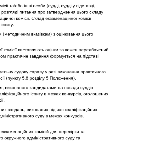
ії та/або інші особи (судді, судді у відставці,
ри розгляді питання про затвердження цього складу
ційної комісії. Склад екзаменаційної комісії
іспиту.
м (методичним вказівкам) з оцінювання цього
ої комісії виставляють оцінки за кожен передбачений
иком практичне завдання формується на підставі
одельну судову справу у разі виконання практичного
ії (пункту 5.8 розділу 5 Положення).
ня, виконаного кандидатами на посади суддів
аліфікаційного іспиту в межах конкурсів, оголошених
ії.
их завдань, виконаних під час кваліфікаційних
міністративного суду в межах конкурсів,
екзаменаційних комісій для перевірки та
го окружного адміністративного суду та