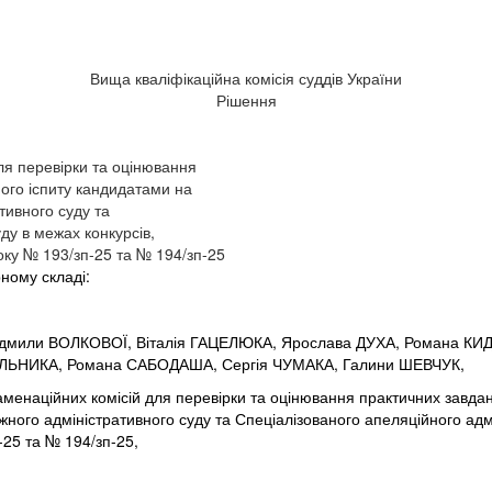
Вища кваліфікаційна комісія суддів України
Рішення
ля перевірки та оцінювання
ного іспиту кандидатами на
тивного суду та
ду в межах конкурсів,
оку № 193/зп-25 та № 194/зп-25
рному складі:
Людмили ВОЛКОВОЇ, Віталія ГАЦЕЛЮКА, Ярослава ДУХА, Романа КИ
ЛЬНИКА, Романа САБОДАША, Сергія ЧУМАКА, Галини ШЕВЧУК,
енаційних комісій для перевірки та оцінювання практичних завдань
жного адміністративного суду та Спеціалізованого апеляційного адм
-25 та № 194/зп-25,