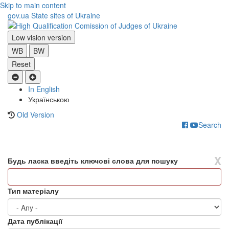
Skip to main content
gov.ua
State sites of Ukraine
Low vision version
WB
BW
Reset
In English
Українською
Old Version
Search
Toggle
navigati
X
Будь ласка введіть ключові слова для пошуку
Тип матеріалу
Дата публікації