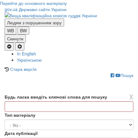
Перейти до основного матеріалу
gov.ua
Державні сайти України
Людям з порушенням зору
WB
BW
Скинути
In English
Українською
Стара версІя
Пошук
Toggle
navigati
X
Будь ласка введіть ключові слова для пошуку
Тип матеріалу
Дата публікації