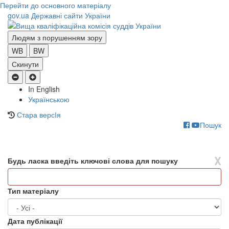
Перейти до основного матеріалу
gov.ua
Державні сайти України
Людям з порушенням зору
WB
BW
Скинути
In English
Українською
Стара версІя
Пошук
Toggle
navigati
X
Будь ласка введіть ключові слова для пошуку
Тип матеріалу
Дата публікації