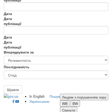
публікації
Дата
Дата
публікації
Дата
Дата
публікації
Впорядкувати за
Послідовність
Шукати
In English
Пошук
Людям з порушенням зору
Українською
WB
BW
Скинути