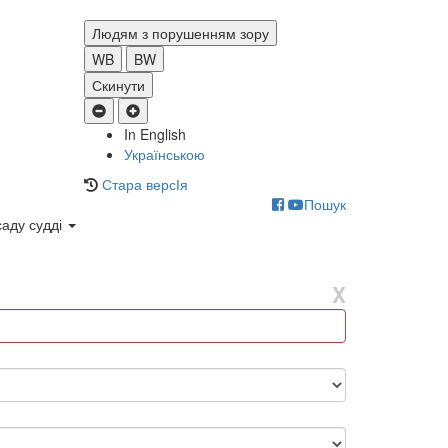
Людям з порушенням зору
WB
BW
Скинути
In English
Українською
Стара версІя
Пошук
саду судді
X