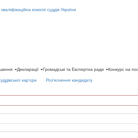
ішення
Декларації
Громадські та Експертна ради
Конкурс на по
суддівської кар'єри
Роз'яснення кандидату