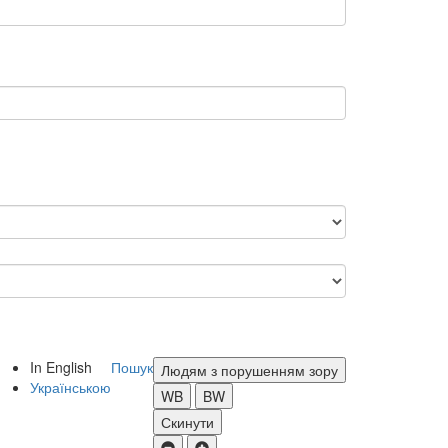
In English
Пошук
Людям з порушенням зору
Українською
WB
BW
Скинути